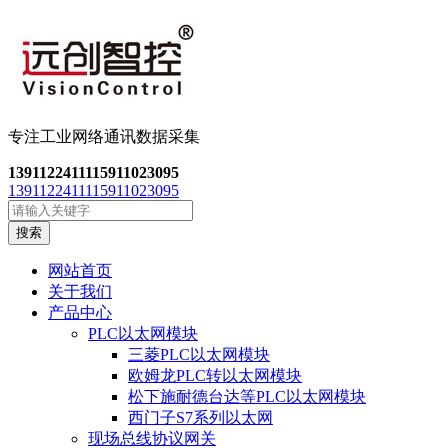
专注工业网络通讯数
据采集
13911224111
15911023095
13911224111
15911023095
搜索
网站首页
关于我们
产品中心
PLC以太网模块
三菱PLC以太网模块
欧姆龙PLC转以太网模块
松下施耐德台达等PLC以太网模块
西门子S7系列以太网
现场总线协议网关