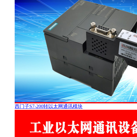
西门子S7-200转以太网通讯模块