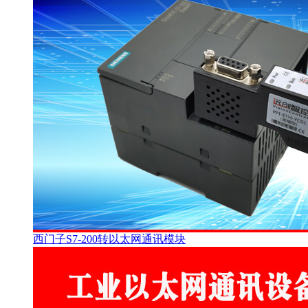
西门子S7-200转以太网通讯模块