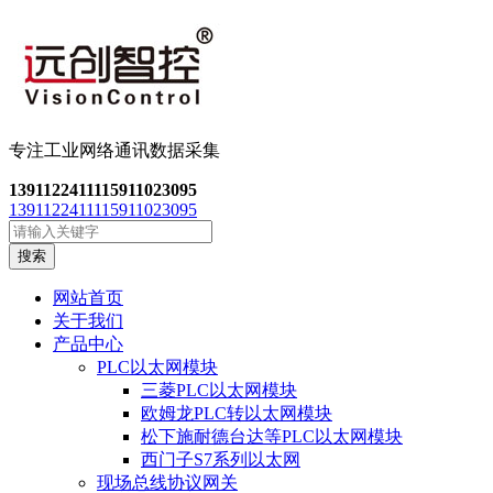
专注工业网络通讯数
据采集
13911224111
15911023095
13911224111
15911023095
搜索
网站首页
关于我们
产品中心
PLC以太网模块
三菱PLC以太网模块
欧姆龙PLC转以太网模块
松下施耐德台达等PLC以太网模块
西门子S7系列以太网
现场总线协议网关