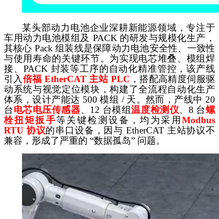
某头部动力电池企业深耕新能源领域，专注于
车用动力电池模组及
PACK 的研发与规模化生产，
其核心 Pack 组装线是保障动力电池安全性、一致性
与使用寿命的关键环节。为实现电芯堆叠、模组焊
接、PACK 封装等工序的自动化精准管控，该产线
引入
倍福
EtherCAT 主站 PLC
，搭配高精度伺服驱
动系统与视觉定位模块，构建了全流程自动化生产
体系，设计产能达
500 模组 / 天。然而，产线中 20
台
电芯电压传感器
、
12 台
模组
温度检测仪
、
8 台
螺
栓扭矩扳手
等关键检测设备，均为采用
Modbus
RTU 协议
的串口设备，因与
EtherCAT 主站协议不
兼容，形成了严重的 “数据孤岛” 问题。