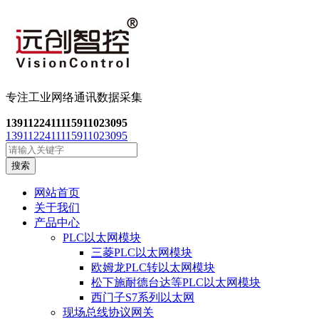
专注工业网络通讯数
据采集
13911224111
15911023095
13911224111
15911023095
搜索
网站首页
关于我们
产品中心
PLC以太网模块
三菱PLC以太网模块
欧姆龙PLC转以太网模块
松下施耐德台达等PLC以太网模块
西门子S7系列以太网
现场总线协议网关