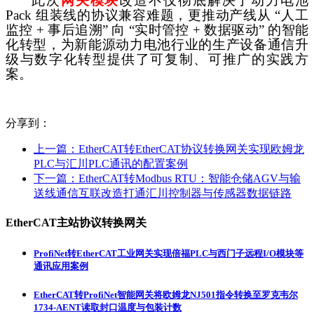
此次
网关模块
改造不仅彻底解决了动力电池
Pack 组装线的协议兼容难题，更推动产线从 “人工
监控 + 事后追溯” 向 “实时管控 + 数据驱动” 的智能
化转型，为新能源动力电池行业的生产设备通信升
级与数字化转型提供了可复制、可推广的实践方
案。
分享到：
上一篇：
EtherCAT转EtherCAT协议转换网关实现欧姆龙
PLC与汇川PLC通讯的配置案例
下一篇：
EtherCAT转Modbus RTU：智能仓储AGV与输
送线通信互联改造打通汇川控制器与传感器数据链路
EtherCAT主站协议转换网关
ProfiNet转EtherCAT工业网关实现倍福PLC与西门子远程I/O模块等
通讯应用案例
EtherCAT转ProfiNet智能网关将欧姆龙NJ501指令转换至罗克韦尔
1734-AENT读取封口温度与包装计数