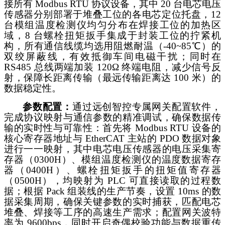
接所有 Modbus RTU 协议设备，其中 20 台电芯电压
传感器分别部署于堆叠工位的各电芯定位托盘，12
台模组温度检测仪均匀分布在焊接工位的加热区
域，8 台螺栓扭矩扳手集成于封装工位的拧紧机
构，所有通信线缆均选用阻燃耐温（-40~85℃）的
双绞屏蔽线，有效抵御车间电磁干扰；同时在
RS485 总线两端加装 120Ω 终端电阻，减少信号反
射，保障长距离传输（最远传输距离达 100 米）的
数据稳定性。
参数配置
：
通过远创智控专属网关配置软件，
完成协议映射与通信参数的精准调试，确保数据传
输的实时性与可靠性：首先将
Modbus RTU 设备的
核心寄存器地址与 EtherCAT 主站的 PDO 数据对象
进行一一映射，其中电芯电压传感器的电压采集寄
存器（0300H）、模组温度检测仪的温度数据寄存
器（0400H）、螺栓扭矩扳手的扭矩值寄存器
（0500H），均映射为 PLC 可直接读取的过程数
据；根据 Pack 组装线的生产节奏，设置 10ms 的数
据采集周期，确保关键参数的实时捕获，匹配电芯
堆叠、焊接等工序的高速生产需求；配置网关波特
率为 9600bps，同时开启奇偶校验功能与数据重传