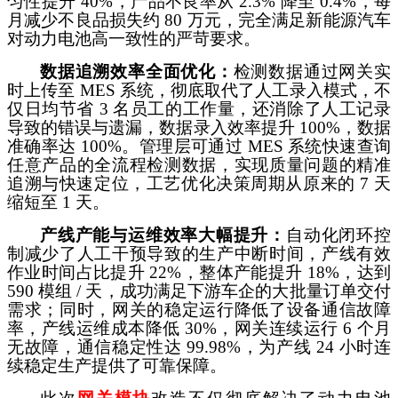
匀性提升 40%，产品不良率从 2.3% 降至 0.4%，每
月减少不良品损失约 80 万元，完全满足新能源汽车
对动力电池高一致性的严苛要求。
数据追溯效率全面优化：
检测数据通过网关实
时上传至
MES 系统，彻底取代了人工录入模式，不
仅日均节省 3 名员工的工作量，还消除了人工记录
导致的错误与遗漏，数据录入效率提升 100%，数据
准确率达 100%。管理层可通过 MES 系统快速查询
任意产品的全流程检测数据，实现质量问题的精准
追溯与快速定位，工艺优化决策周期从原来的 7 天
缩短至 1 天。
产线产能与运维效率大幅提升：
自动化闭环控
制减少了人工干预导致的生产中断时间，产线有效
作业时间占比提升
22%，整体产能提升 18%，达到
590 模组 / 天，成功满足下游车企的大批量订单交付
需求；同时，网关的稳定运行降低了设备通信故障
率，产线运维成本降低 30%，网关连续运行 6 个月
无故障，通信稳定性达 99.98%，为产线 24 小时连
续稳定生产提供了可靠保障。