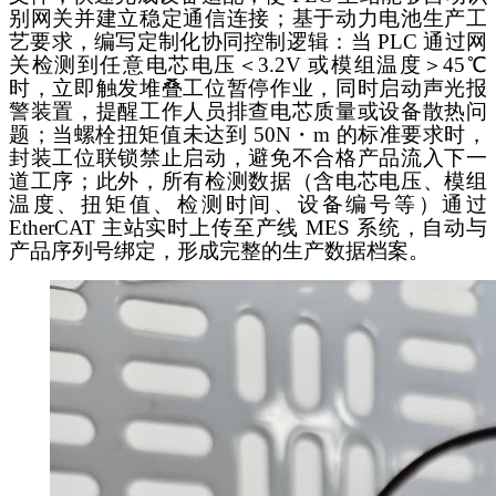
别网关并建立稳定通信连接；基于动力电池生产工
艺要求，编写定制化协同控制逻辑：当 PLC 通过网
关检测到任意电芯电压＜3.2V 或模组温度＞45℃
时，立即触发堆叠工位暂停作业，同时启动声光报
警装置，提醒工作人员排查电芯质量或设备散热问
题；当螺栓扭矩值未达到 50N・m 的标准要求时，
封装工位联锁禁止启动，避免不合格产品流入下一
道工序；此外，所有检测数据（含电芯电压、模组
温度、扭矩值、检测时间、设备编号等）通过
EtherCAT 主站实时上传至产线 MES 系统，自动与
产品序列号绑定，形成完整的生产数据档案。