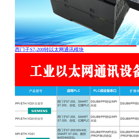
西门子S7-200转以太网通讯模块