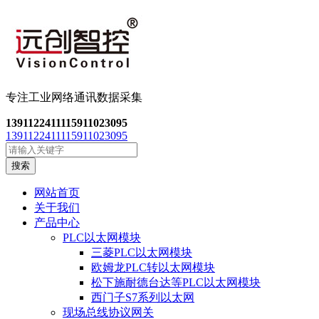
专注工业网络通讯数
据采集
13911224111
15911023095
13911224111
15911023095
搜索
网站首页
关于我们
产品中心
PLC以太网模块
三菱PLC以太网模块
欧姆龙PLC转以太网模块
松下施耐德台达等PLC以太网模块
西门子S7系列以太网
现场总线协议网关