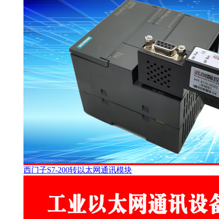
西门子S7-200转以太网通讯模块