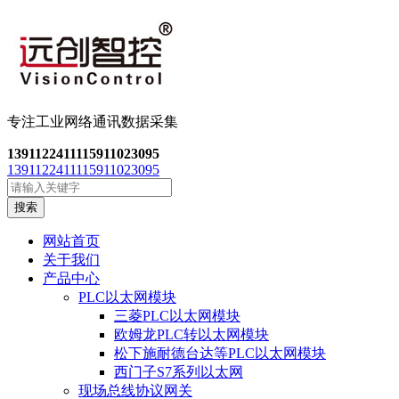
专注工业网络通讯数
据采集
13911224111
15911023095
13911224111
15911023095
搜索
网站首页
关于我们
产品中心
PLC以太网模块
三菱PLC以太网模块
欧姆龙PLC转以太网模块
松下施耐德台达等PLC以太网模块
西门子S7系列以太网
现场总线协议网关