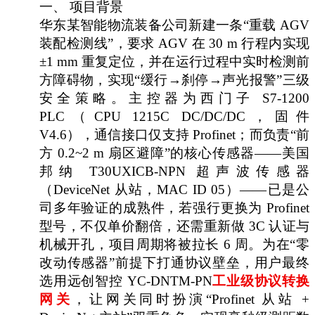
一、
项目背景
华东某智能物流装备公司新建一条
“重载 AGV
装配检测线”，要求 AGV 在 30 m 行程内实现
±1 mm 重复定位，并在运行过程中实时检测前
方障碍物，实现“缓行→刹停→声光报警”三级
安全策略。主控器为西门子 S7-1200
PLC（CPU 1215C DC/DC/DC，固件
V4.6），通信接口仅支持 Profinet；而负责“前
方 0.2~2 m 扇区避障”的核心传感器——美国
邦纳 T30UXICB-NPN 超声波传感器
（DeviceNet 从站，MAC ID 05）——已是公
司多年验证的成熟件，若强行更换为 Profinet
型号，不仅单价翻倍，还需重新做 3C 认证与
机械开孔，项目周期将被拉长 6 周。为在“零
改动传感器”前提下打通协议壁垒，用户最终
选用远创智控 YC-DNTM-PN
工业级协议转换
网关
，让网关同时扮演
“Profinet 从站 +