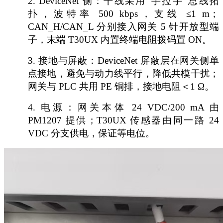
2.
DeviceNet 侧：干线采用“手拉手”总线拓
扑，波特率 500 kbps，支线 ≤1 m；
CAN_H/CAN_L 分别接入网关 5 针开放型端
子，末端 T30UX 内置终端电阻拨码置 ON。
3.
接地与屏蔽：
DeviceNet 屏蔽层在网关侧单
点接地，避免与动力线平行，降低共模干扰；
网关与 PLC 共用 PE 铜排，接地电阻＜1 Ω。
4.
电源：网关本体
24 VDC/200 mA 由
PM1207 提供；T30UX 传感器由同一路 24
VDC 分支供电，保证等电位。