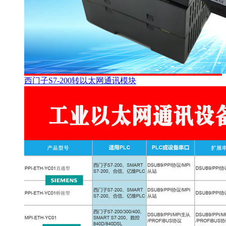
西门子S7-200转以太网通讯模块