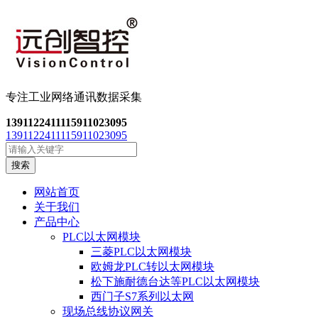
专注工业网络通讯数
据采集
13911224111
15911023095
13911224111
15911023095
搜索
网站首页
关于我们
产品中心
PLC以太网模块
三菱PLC以太网模块
欧姆龙PLC转以太网模块
松下施耐德台达等PLC以太网模块
西门子S7系列以太网
现场总线协议网关