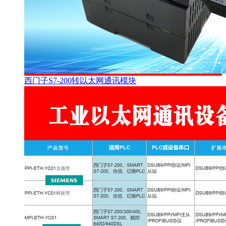
西门子S7-200转以太网通讯模块