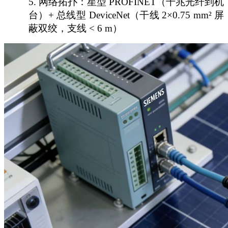
5.
网络拓扑：星型
PROFINET（千兆光纤到机
台）+ 总线型 DeviceNet（干线 2×0.75 mm² 屏
蔽双绞，支线 < 6 m）