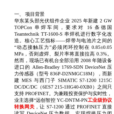
一、
项目背景
华东某头部光伏组件企业
2025 年新建 2 GW
TOPCon 串焊车间，要求对 16 条德国
Teamtechnik TT-1600-S 串焊机进行数字化改
造。核心工艺指标——焊带与电池片之间的
“动态接触压力”必须闭环控制在 0.85±0.05
MPa，否则虚焊、裂片率将直接拉高 0.3%。
然而，现场已有机台全部沿用 2008 年随设备
进口的 Allen-Bradley 1769-SDN DeviceNet 压
力传感器（型号 836P-D2NMGC18M），而新
建 MES 与西门子 SIMATIC S7-1200 1215C
DC/DC/DC（6ES7 215-1HG40-0XB0）之间只
支持 PROFINET。为兼顾投资保护与实时性，
业主选择“远创智控 YC-DNTM-PN
工业级协议
转换网关
，让
S7-1200 通过 PROFINET 直接
读写 DeviceNet 压力数据，实现焊接压力闭