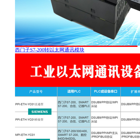
西门子S7-200转以太网通讯模块