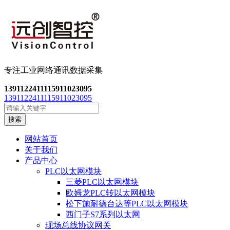
专注工业网络通讯数
据采集
13911224111
15911023095
13911224111
15911023095
搜索
网站首页
关于我们
产品中心
PLC以太网模块
三菱PLC以太网模块
欧姆龙PLC转以太网模块
松下施耐德台达等PLC以太网模块
西门子S7系列以太网
现场总线协议网关