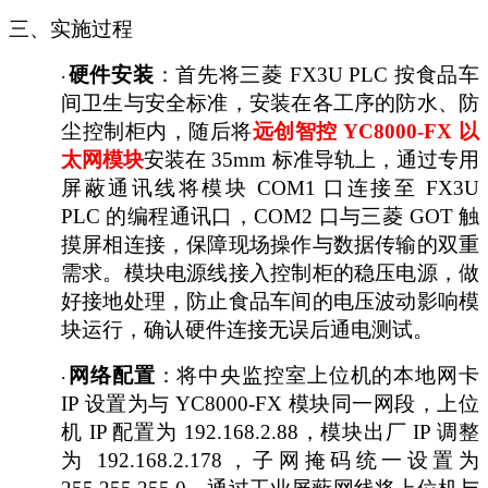
三、实施过程
硬件安装
：首先将三菱
FX3U PLC 按食品车
·
间卫生与安全标准，安装在各工序的防水、防
尘控制柜内，随后将
远创智控
YC8000-FX 以
太网模块
安装在
35mm 标准导轨上，通过专用
屏蔽通讯线将模块 COM1 口连接至 FX3U
PLC 的编程通讯口，COM2 口与三菱 GOT 触
摸屏相连接，保障现场操作与数据传输的双重
需求。模块电源线接入控制柜的稳压电源，做
好接地处理，防止食品车间的电压波动影响模
块运行，确认硬件连接无误后通电测试。
网络配置
：将中央监控室上位机的本地网卡
·
IP 设置为与 YC8000-FX 模块同一网段，上位
机 IP 配置为 192.168.2.88，模块出厂 IP 调整
为 192.168.2.178，子网掩码统一设置为