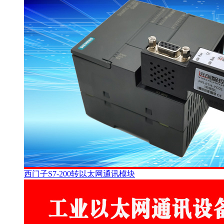
西门子S7-200转以太网通讯模块