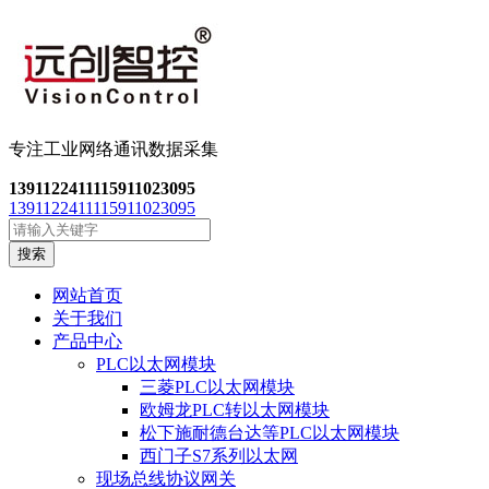
专注工业网络通讯数
据采集
13911224111
15911023095
13911224111
15911023095
搜索
网站首页
关于我们
产品中心
PLC以太网模块
三菱PLC以太网模块
欧姆龙PLC转以太网模块
松下施耐德台达等PLC以太网模块
西门子S7系列以太网
现场总线协议网关