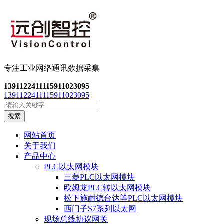
专注工业网络通讯数
据采集
13911224111
15911023095
13911224111
15911023095
搜索
网站首页
关于我们
产品中心
PLC以太网模块
三菱PLC以太网模块
欧姆龙PLC转以太网模块
松下施耐德台达等PLC以太网模块
西门子S7系列以太网
现场总线协议网关