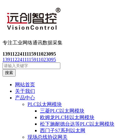
专注工业网络通讯数
据采集
13911224111
15911023095
13911224111
15911023095
搜索
网站首页
关于我们
产品中心
PLC以太网模块
三菱PLC以太网模块
欧姆龙PLC转以太网模块
松下施耐德台达等PLC以太网模块
西门子S7系列以太网
现场总线协议网关