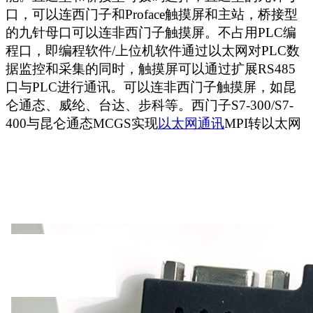
口，可以连西门子和
Proface
触摸屏和主站，桥接型
的九针母口可以连非西门子触摸屏。不占用
PLC
编
程口，即编程软件
/
上位机软件通过以太网对
PLC
数
据监控和采集的同时，触摸屏可以通过扩展
RS485
口与
PLC
进行通讯。可以连非西门子触摸屏，如昆
仑通态、威纶、台达、步科等。西门子S7-300/S7-
400与昆仑通态MCGS实现
以太网通讯
MPI转以太网