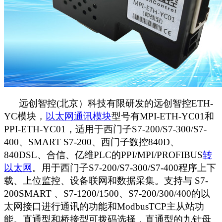
远创智控(北京）科技有限研发的远创智控
ETH-
YC
模块，
以太网通讯模
块
型号有
MPI-ETH-YC01
和
PPI-ETH-YC01
，适用于西门子
S7-200/S7-300/S7-
400
、
SMART S7-200
、西门子数控
840D
、
840DSL
、合信、亿维
PLC
的
PPI/MPI/PROFIBUS
转
以太网
。用于西门子
S7-200/S7-300/S7-400
程序上下
载、上位监控、设备联网和数据采集。支持与
S7-
200SMART
、
S7-1200/1500
、
S7-200/300/400
的以
太网接口进行通讯的功能和
ModbusTCP
主从站功
能。
直通型和桥接型可拨码选择，直通型的九针母