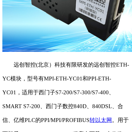
远创智控(北京）科技有限研发的远创智控
ETH-
YC
模块，型号有
MPI-ETH-YC01
和
PPI-ETH-
YC01
，适用于西门子
S7-200/S7-300/S7-400
、
SMART S7-200
、西门子数控
840D
、
840DSL
、合
信、亿维
PLC
的
PPI/MPI/PROFIBUS
转以太网
。用于