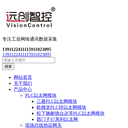
专注工业网络通讯数
据采集
13911224111
15911023095
13911224111
15911023095
搜索
网站首页
关于我们
产品中心
PLC以太网模块
三菱PLC以太网模块
欧姆龙PLC转以太网模块
松下施耐德台达等PLC以太网模块
西门子S7系列以太网
现场总线协议网关