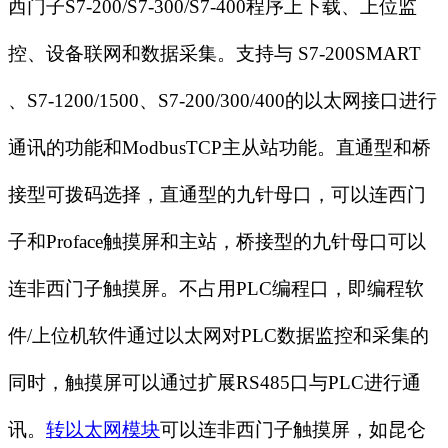
西门子
S7-200/S7-300/S7-400
程序上下载、上位监
控、设备联网和数据采集。支持与
S7-200SMART
、
S7-1200/1500
、
S7-200/300/400
的以太网接口进行
通讯的功能和
ModbusTCP
主从站功能。
直通型和桥
接型可拨码选择，直通型的九针母口，可以连西门
子和
Proface
触摸屏和主站，桥接型的九针母口可以
连非西门子触摸屏。不占用
PLC
编程口，即编程软
件
/
上位机软件通过以太网对
PLC
数据监控和采集的
同时，触摸屏可以通过扩展
RS485
口与
PLC
进行通
讯。
转以太网模块
可以连非西门子触摸屏，如昆仑