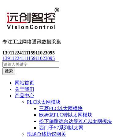
专注工业网络通讯数
据采集
13911224111
15911023095
13911224111
15911023095
搜索
网站首页
关于我们
产品中心
PLC以太网模块
三菱PLC以太网模块
欧姆龙PLC转以太网模块
松下施耐德台达等PLC以太网模块
西门子S7系列以太网
现场总线协议网关