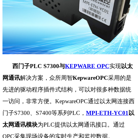
西门子PLC S7300与
KEPWARE OPC
实现
以太
网通讯
解决方案，众所周智
KepwareOPC
采用的是
先进的驱动程序插件式结构，可以对很多种数据统
一访问，非常方便。KepwareOPC通过以太网连接西
门子S7300、S7400等系列PLC，
MPI-ETH-YC01
以
太网通讯模块
为PLC提供以太网通讯接口。通过
OPC采集现场设备的实时生产和监控数据。