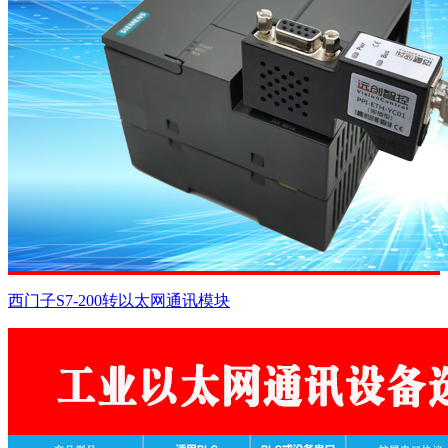
西门子S7-200转以太网通讯模块