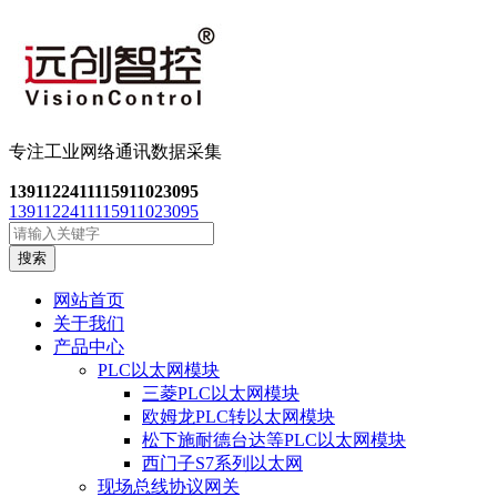
专注工业网络通讯数
据采集
13911224111
15911023095
13911224111
15911023095
搜索
网站首页
关于我们
产品中心
PLC以太网模块
三菱PLC以太网模块
欧姆龙PLC转以太网模块
松下施耐德台达等PLC以太网模块
西门子S7系列以太网
现场总线协议网关