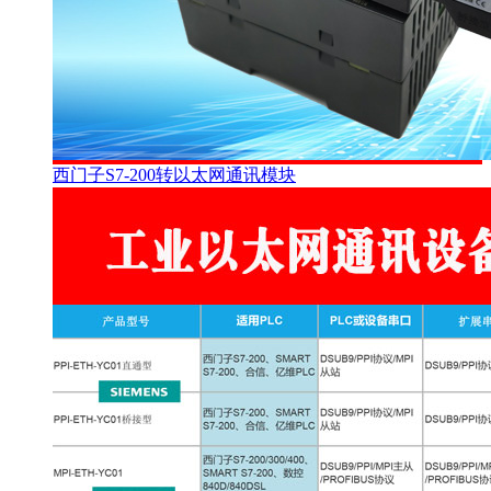
西门子S7-200转以太网通讯模块