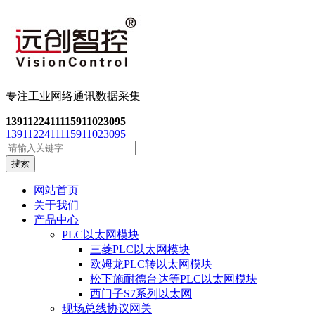
专注工业网络通讯数
据采集
13911224111
15911023095
13911224111
15911023095
搜索
网站首页
关于我们
产品中心
PLC以太网模块
三菱PLC以太网模块
欧姆龙PLC转以太网模块
松下施耐德台达等PLC以太网模块
西门子S7系列以太网
现场总线协议网关