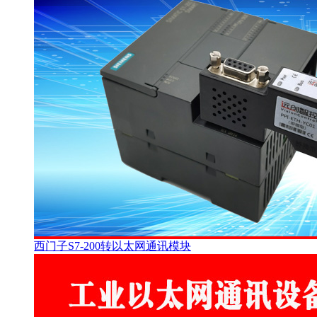
西门子S7-200转以太网通讯模块