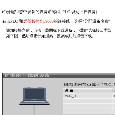
(9)
分配组态中设备的设备名称
(
让
PLC
识别下挂设备
)
右击
PLC
和
远创智控
YC9000
的连接线，选择“分配设备名称”
添加模
块
之后，点击
下
载图标
下载
设
备，下载
时
选择
接
口类型
如
下图，然后
点
击开始搜索，
搜
索成功后点击下载
。