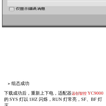
组态成功
➢
下载成功后，重新上下电，适配器
YC9000
远创智控
的
SYS
灯以
1HZ
闪烁，
RUN
灯常亮，
SF
、
BF
灯
灭。