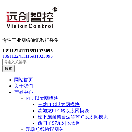
专注工业网络通讯数
据采集
13911224111
15911023095
13911224111
15911023095
搜索
网站首页
关于我们
产品中心
PLC以太网模块
三菱PLC以太网模块
欧姆龙PLC转以太网模块
松下施耐德台达等PLC以太网模块
西门子S7系列以太网
现场总线协议网关