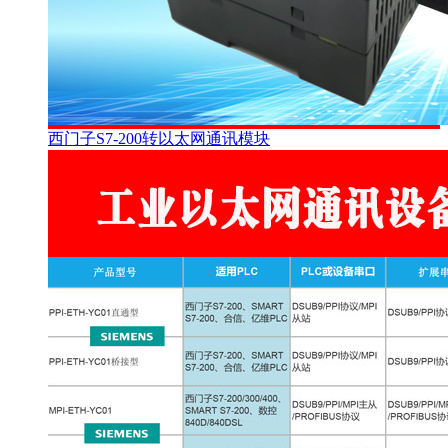
西门子S7-200转以太网通讯模块