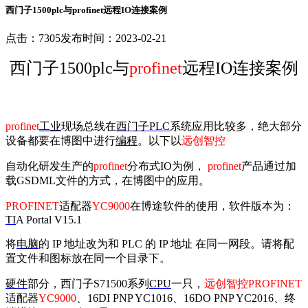
西门子1500plc与profinet远程IO连接案例
点击：7305
发布时间：2023-02-21
西门子
1500plc
与
profinet
远程
IO
连接案例
profinet
工业
现场总线在
西门子
PLC
系统应用比较多，绝大部分
设备都要在博图中进行
编程
。以下以
远创智控
自动化研发生产的
profinet
分布式
IO
为例，
profinet
产品通过加
载
GSDML
文件的方式，在博图中的应用。
PROFINET
适配器
YC9000
在博途软件的使用，软件版本为：
TI
A Portal V15.1
将
电脑
的
IP
地址改为和
PLC
的
IP
地址
在同一网段。请将配
置文件和图标放在同一个目录下。
硬件
部分，西门子
S71500
系列
CPU
一只，
远创智控
PROFINET
适配器
YC9000
、
16DI PNP YC1016
、
16DO PNP YC2016
、终