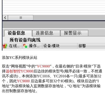
添加
YC
系列模块从站
双击“网络视图”中的“
YC9000
”，在最右侧的“目录
/
模块”下选
择
远创智控
YC9000
后边挂的模块型号
(
顺序必须一致，不然通
讯不成功
)
，本例添加
YC1016
、
YC2016
各一只
(
最多可添加
32
个，因此
YC9000
后边最多可挂
32
个
IO
模块
)
。模块后边的“
I
地址”为该模块输入监测数据存放地址，“
Q
地址”为该模块输
出控制数据存放地址。