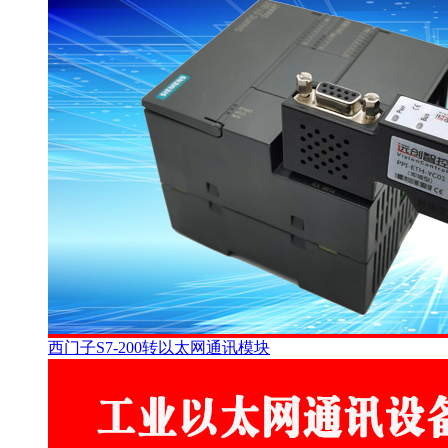
西门子S7-200转以太网通讯模块