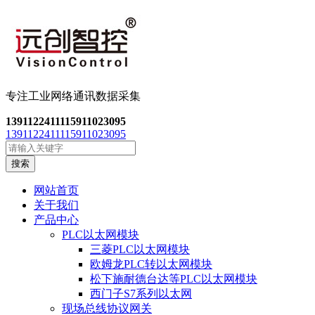
专注工业网络通讯数
据采集
13911224111
15911023095
13911224111
15911023095
搜索
网站首页
关于我们
产品中心
PLC以太网模块
三菱PLC以太网模块
欧姆龙PLC转以太网模块
松下施耐德台达等PLC以太网模块
西门子S7系列以太网
现场总线协议网关