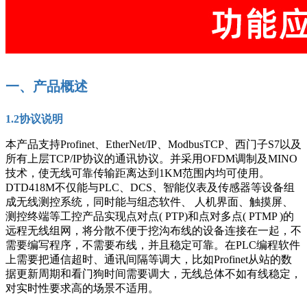
一、产品概述
1.2
协议说明
本产品支持
Profinet
、
EtherNet/
I
P
、
ModbusTCP
、西
门子
S7
以及
所有
上层
TCP
/
IP
协议的通讯协议。并采用
OFDM
调制及
MINO
技
术，使无线可靠传输距离达到
1KM范
围内均可使用。
DTD418M不
仅能与
PLC、DCS、智能
仪表及传感器等设备组
成无线测控系统，同时能与组态软件、
人机界面、触摸屏、
测控终端等工控产品实现点对点
( PTP)和
点对多点
( PTMP )的
远程无线组网，将分散不便于挖沟布线的设备连接在一起，不
需要编写程序，不需要布线，并且稳定可靠。在
PLC
编程软件
上需要把通信超时、通讯间隔等调大，比如
Profinet
从站的数
据更新周期和看门狗时间需要调大，无线总体不如有线稳定，
对实时性要求高的场景不适用。