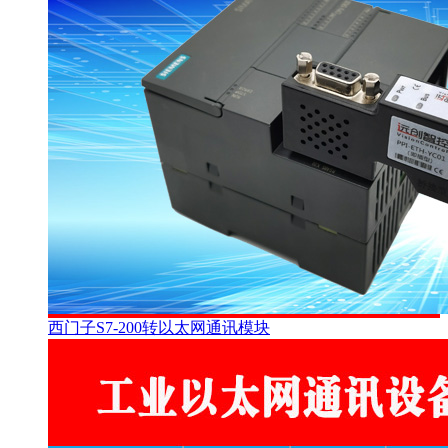
西门子S7-200转以太网通讯模块