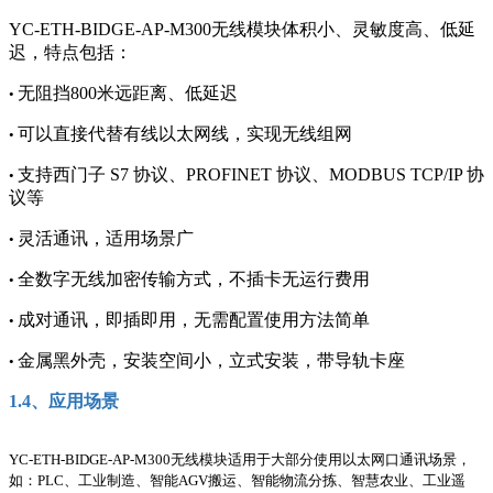
YC-ETH-BIDGE-AP-M300无线
模块体积小、灵敏度高、低
延
迟
，特点包括：
无阻挡
800米
远距离
、低延迟
•
可以直接代替有线以太网线，实现无线组网
•
支持西门子
S7
协议、
PROFINET
协议、
MODBUS TCP/IP
协
•
议等
灵活通讯，适用场景广
•
全数字无线加密传输方式，不插卡无运行费用
•
成对通讯，
即插即用，无需配置使用方法简单
•
金属黑外壳，安装空间小，立式安装，带导轨卡座
•
1.
4
、应用场景
YC-ETH-BIDGE-AP-M300无线
模块适用于大部分使用
以太网口
通讯场景，
如：
PLC、
工业制造、
智能
AGV搬
运、智能物流分拣、
智慧农业、工业遥