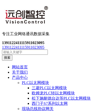
专注工业网络通讯数
据采集
13911224111
15911023095
13911224111
15911023095
搜索
网站首页
关于我们
产品中心
PLC以太网模块
三菱PLC以太网模块
欧姆龙PLC转以太网模块
松下施耐德台达等PLC以太网模块
西门子S7系列以太网
现场总线协议网关