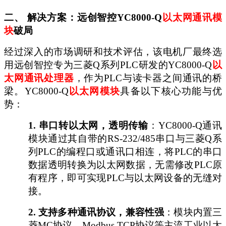
二、
解决方案：远创智控
YC8000-Q
以太网通讯模
块
破局
经过深入的市场调研和技术评估，该电机厂最终选
用远创智控专为三菱
Q系列PLC研发的YC8000-Q
以
太网通讯
处理器
，作为
PLC与读卡器之间通讯的桥
梁。YC8000-Q
以太网
模块
具备以下核心功能与优
势：
1.
串口转以太网，透明传输
：
YC8000-Q
通讯
模块
通过其自带的
RS-232/485串口与三菱Q系
列PLC的编程口或通讯口相连，将PLC的串口
数据透明转换为以太网数据，无需修改PLC原
有程序，即可实现PLC与以太网设备的无缝对
接。
2.
支持多种通讯协议，兼容性强
：模块内置三
菱
MC协议、Modbus TCP协议等主流工业以太