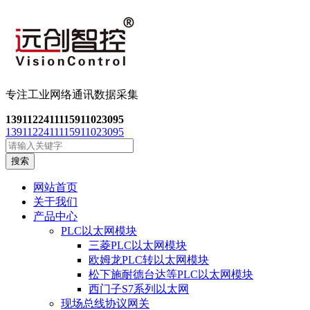
专注工业网络通讯数
据采集
13911224111
15911023095
13911224111
15911023095
搜索
网站首页
关于我们
产品中心
PLC以太网模块
三菱PLC以太网模块
欧姆龙PLC转以太网模块
松下施耐德台达等PLC以太网模块
西门子S7系列以太网
现场总线协议网关