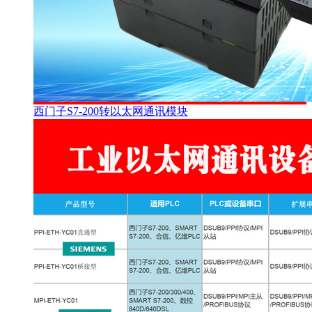
西门子S7-200转以太网通讯模块