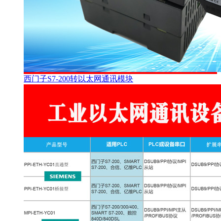
西门子S7-200转以太网通讯模块