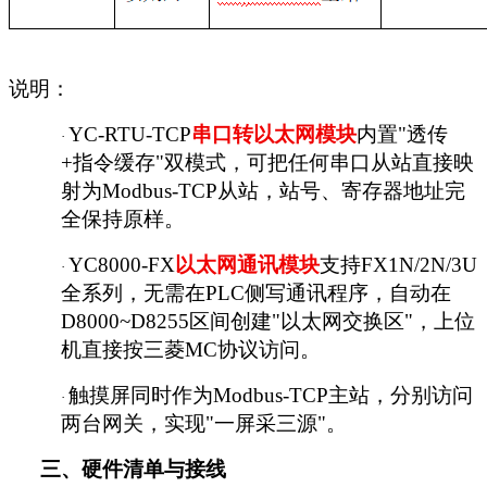
说明：
YC-RTU-TCP
串口转以太网模块
内置
"透传
·
+指令缓存"双模式，可把任何串口从站直接映
射为Modbus-TCP从站，站号、寄存器地址完
全保持原样。
YC8000-FX
以太网通讯模块
支持
FX1N/2N/3U
·
全系列，无需在PLC侧写通讯程序，自动在
D8000~D8255区间创建"以太网交换区"，上位
机直接按三菱MC协议访问。
触摸屏同时作为
Modbus-TCP主站，分别访问
·
两台网关，实现"一屏采三源"。
三、
硬件清单与接线