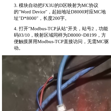
3.
模块自动把
FX3U的D区映射为MC协议
的"Word Device"，起始地址D8000对应MC地
址"D*8000"，长度200字。
4.
打开
"Modbus-TCP从站"开关，站号2，功能
码03/10，映射区域同样为D8000~D8199，方
便触摸屏用Modbus-TCP直接访问，无需MC驱
动。