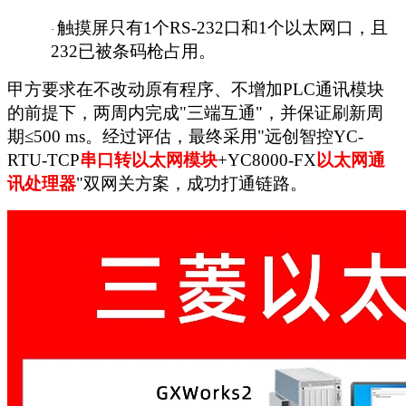
触摸屏只有
1个RS-232口和1个以太网口，且
·
232已被条码枪占用。
甲方要求在不改动原有程序、不增加
PLC通讯模块
的前提下，两周内完成"三端互通"，并保证刷新周
期≤500 ms。经过评估，最终采用"远创智控YC-
RTU-TCP
串口
转以太网模块
+YC8000-FX
以太网
通
讯处理器
"双网关方案，成功打通链路。