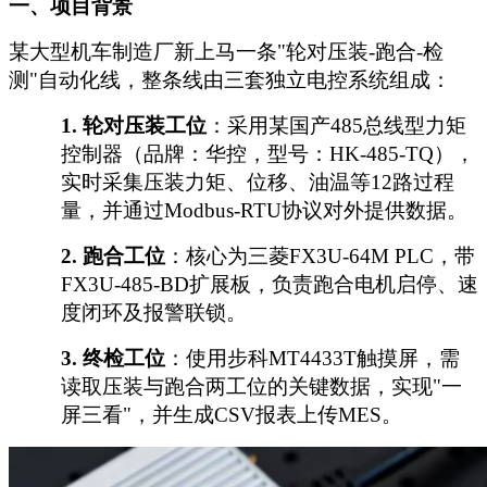
一、项目背景
某大型机车制造厂新上马一条
"轮对压装-跑合-检
测"自动化线，整条线由三套独立电控系统组成：
1.
轮对压装工位
：采用某国产
485总线型力矩
控制器（品牌：华控，型号：HK-485-TQ），
实时采集压装力矩、位移、油温等12路过程
量，并通过Modbus-RTU协议对外提供数据。
2.
跑合工位
：核心为三菱
FX3U-64M PLC，带
FX3U-485-BD扩展板，负责跑合电机启停、速
度闭环及报警联锁。
3.
终检工位
：使用步科
MT4433T触摸屏，需
读取压装与跑合两工位的关键数据，实现"一
屏三看"，并生成CSV报表上传MES。