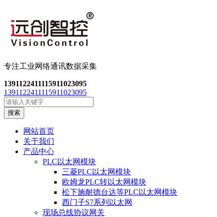
专注工业网络通讯数
据采集
13911224111
15911023095
13911224111
15911023095
搜索
网站首页
关于我们
产品中心
PLC以太网模块
三菱PLC以太网模块
欧姆龙PLC转以太网模块
松下施耐德台达等PLC以太网模块
西门子S7系列以太网
现场总线协议网关