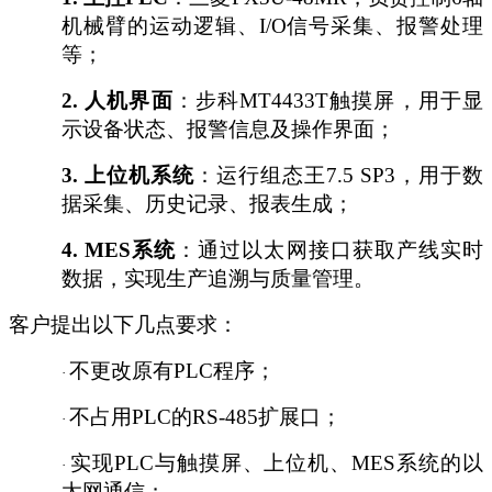
机械臂的运动逻辑、I/O信号采集、报警处理
等；
2.
人机界面
：步科
MT4433T触摸屏，用于显
示设备状态、报警信息及操作界面；
3.
上位机系统
：运行组态王
7.5 SP3，用于数
据采集、历史记录、报表生成；
4.
MES系统
：通过以太网接口获取产线实时
数据，实现生产追溯与质量管理。
客户提出以下几点要求：
不更改原有
PLC程序；
·
不占用
PLC的RS-485扩展口；
·
实现
PLC与触摸屏、上位机、MES系统的以
·
太网通信；