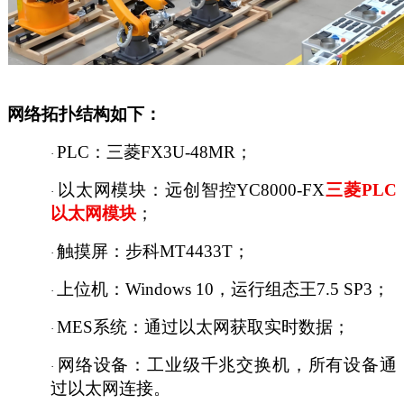
网络拓扑结构如下：
PLC：三菱FX3U-48MR；
·
以太网模块：远创智控
YC8000-FX
三菱
PLC
·
以太网模块
；
触摸屏：步科
MT4433T；
·
上位机：
Windows 10，运行组态王7.5 SP3；
·
MES系统：通过以太网获取实时数据；
·
网络设备：工业级千兆交换机，所有设备通
·
过以太网连接。