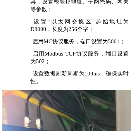
具，设置模块
IP地址、子网掩码、网关
等参数；
设置
“以太网交换区”起始地址为
·
D8000，长度为256个字；
启用
MC协议服务，端口设置为5001；
·
启用
Modbus TCP协议服务，端口设置
·
为502；
设置数据刷新周期为
100ms，确保实时
·
性。