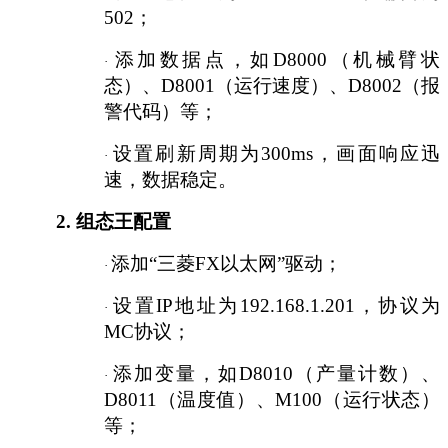
502；
添加数据点，如
D8000（机械臂状
·
态）、D8001（运行速度）、D8002（报
警代码）等；
设置刷新周期为
300ms，画面响应迅
·
速，数据稳定。
2.
组态王配置
添加
“三菱FX以太网”驱动；
·
设置
IP地址为192.168.1.201，协议为
·
MC协议；
添加变量，如
D8010（产量计数）、
·
D8011（温度值）、M100（运行状态）
等；