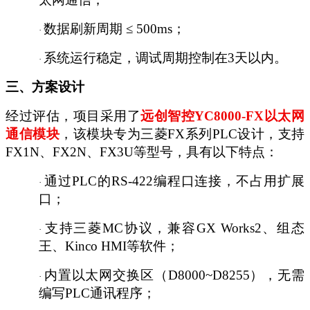
数据刷新周期
≤ 500ms；
·
系统运行稳定，调试周期控制在
3天以内。
·
三、方案设计
经过评估，项目采用了
远创智控
YC8000-FX以太网
通信模块
，该模块专为三菱
FX系列PLC设计，支持
FX1N、FX2N、FX3U等型号，具有以下特点：
通过
PLC的RS-422编程口连接，不占用扩展
·
口；
支持三菱
MC协议，兼容GX Works2、组态
·
王、Kinco HMI等软件；
内置以太网交换区（
D8000~D8255），无需
·
编写PLC通讯程序；