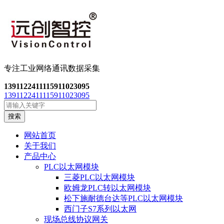
专注工业网络通讯数
据采集
13911224111
15911023095
13911224111
15911023095
搜索
网站首页
关于我们
产品中心
PLC以太网模块
三菱PLC以太网模块
欧姆龙PLC转以太网模块
松下施耐德台达等PLC以太网模块
西门子S7系列以太网
现场总线协议网关