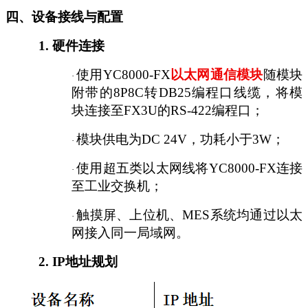
四、设备接线与配置
1.
硬件连接
使用
YC8000-FX
以太网通信
模块
随模块
·
附带的
8P8C转DB25编程口线缆，将模
块连接至FX3U的RS-422编程口；
模块供电为
DC 24V，功耗小于3W；
·
使用超五类以太网线将
YC8000-FX连接
·
至工业交换机；
触摸屏、上位机、
MES系统均通过以太
·
网接入同一局域网。
2.
IP地址规划