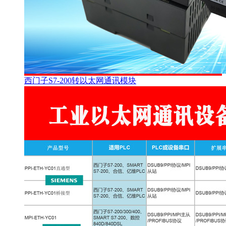
西门子S7-200转以太网通讯模块