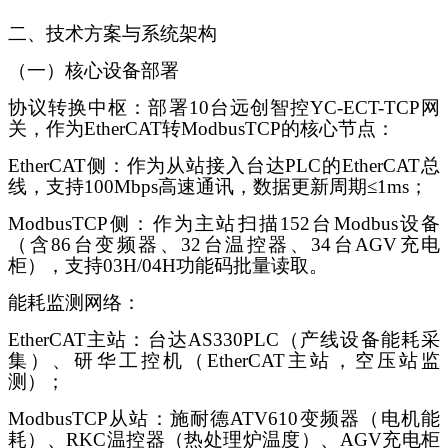
二、技术方案与系统架构
（一）核心设备部署
协议转换中枢：部署
10台远创智控YC-ECT-TCP网
关，作为EtherCAT转ModbusTCP的核心节点：
EtherCAT侧：作为从站接入台达PLC的EtherCAT总
线，支持100Mbps高速通讯，数据更新周期≤1ms；
ModbusTCP侧：作为主站扫描152台Modbus设备
（含86台变频器、32台温控器、34台AGV充电
柜），支持03H/04H功能码批量读取。
能耗监测网络：
EtherCAT主站：台达AS330PLC（产线设备能耗采
集）、研华工控机（EtherCAT主站，空压站监
测）；
ModbusTCP从站：施耐德ATV610变频器（电机能
耗）、RKC温控器（热处理炉温度）、AGV充电柜