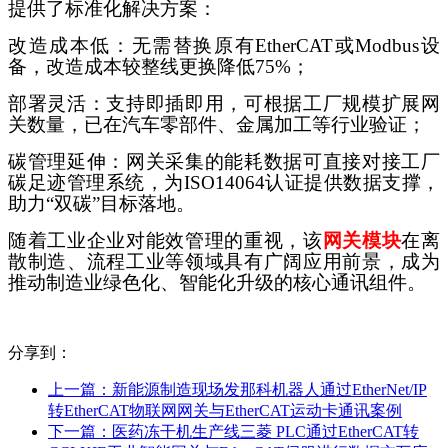
提供了标准化解决方案：
改造成本低：无需替换原有
EtherCAT或Modbus设
备，改造成本较整线更换降低75%；
部署灵活：支持即插即用，可根据工厂规模扩展网
关数量，已在汽车零部件、金属加工等行业验证；
碳管理延伸：网关采集的能耗数据可直接对接工厂
碳足迹管理系统，为
ISO14064认证提供数据支撑，
助力“双碳”目标落地。
随着工业企业对能效管理的重视，该
网关
模块
在离
散制造、流程工业等领域具有广阔应用前景，成为
推动制造业绿色化、智能化升级的核心通讯组件。
分享到：
上一篇：
新能源制造现场发那科机器人通过EtherNet/IP
转EtherCAT物联网网关与EtherCAT运动卡通讯案例
下一篇：
医药冻干机生产线三菱 PLC通过EtherCAT转