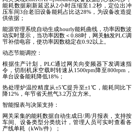
能耗数据刷新延迟从2小时压缩至1.2秒，定位出冲
压车间3台老旧设备能耗占比达28%，为设备改造提
供依据；
能源管理系统自动生成
hourly能耗曲线，功率因数波
动实时显示，当功率因数＜0.88时，网关触发PLC调
节补偿电容，使功率因数稳定在0.92以上。
动态节能调控：
根据生产计划，
PLC通过网关向变频器下发调速指
令，切削机床空载时转速从1500rpm降至800rpm，
单台设备能耗降低18%；
热处理炉温控精度从
±5℃提升至±1℃，能耗同比下
降12%，年节省天然气3.2万立方米。
智能报表与决策支持：
网关采集的能耗数据自动生成日
/周/月报表，支持按
车间、设备类型分类统计，管理人员可实时查看各
产线单耗（kWh/件）；