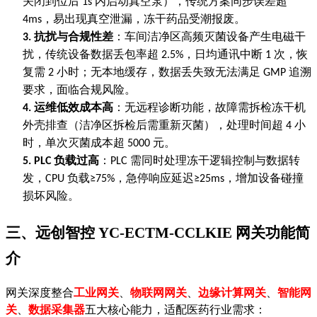
关闭到位后
内启动真空泵），传统方案同步误差超
1s
，易出现真空泄漏，冻干药品受潮报废。
4ms
抗扰与合规性差
：车间洁净区高频灭菌设备产生电磁干
3.
扰，传统设备数据丢包率超
，日均通讯中断
次，恢
2.5%
1
复需
小时；无本地缓存，数据丢失致无法满足
追溯
2
GMP
要求，面临合规风险。
运维低效成本高
：无远程诊断功能，故障需拆检冻干机
4.
外壳排查（洁净区拆检后需重新灭菌），处理时间超
小
4
时，单次灭菌成本超
元。
5000
负载过高
：
需同时处理冻干逻辑控制与数据转
5.
PLC
PLC
发，
负载
，急停响应延迟
，增加设备碰撞
CPU
≥75%
≥25ms
损坏风险。
三、远创智控
YC-ECTM-CCLKIE
网关功能简
介
网关深度整合
工业网关
、
物联网网关
、
边缘计算网关
、
智能网
关
、
数据采集器
五大核心能力，适配医药行业需求：