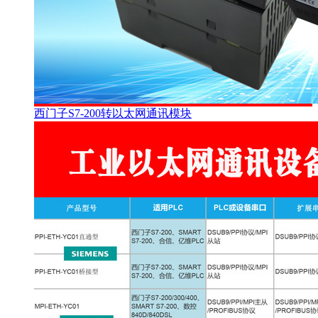
西门子S7-200转以太网通讯模块