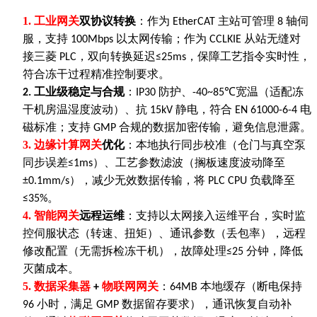
1.
工业网关
双协议转换
：作为
主站可管理
轴伺
EtherCAT
8
服，支持
以太网传输；作为
从站无缝对
100Mbps
CCLKIE
接三菱
，双向转换延迟
，保障工艺指令实时性，
PLC
≤25ms
符合冻干过程精准控制要求。
工业级稳定与合规
：
防护、
宽温（适配冻
2.
IP30
-40~85℃
干机房温湿度波动）、抗
静电，符合
电
15kV
EN 61000-6-4
磁标准；支持
合规的数据加密传输，避免信息泄露。
GMP
3.
边缘计算网关
优化
：本地执行同步校准（仓门与真空泵
同步误差
）、工艺参数滤波（搁板速度波动降至
≤1ms
），减少无效数据传输，将
负载降至
±0.1mm/s
PLC CPU
。
≤35%
4.
智能网关
远程运维
：支持以太网接入运维平台，实时监
控伺服状态（转速、扭矩）、通讯参数（丢包率），远程
修改配置（无需拆检冻干机），故障处理
分钟，降低
≤25
灭菌成本。
5.
数据采集器
物联网网关
：
本地缓存（断电保持
+
64MB
小时，满足
数据留存要求），通讯恢复自动补
96
GMP