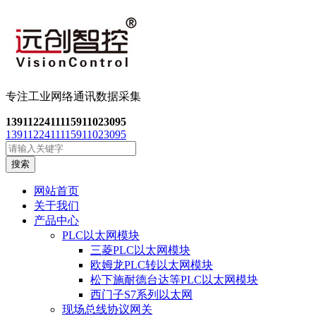
专注工业网络通讯数
据采集
13911224111
15911023095
13911224111
15911023095
搜索
网站首页
关于我们
产品中心
PLC以太网模块
三菱PLC以太网模块
欧姆龙PLC转以太网模块
松下施耐德台达等PLC以太网模块
西门子S7系列以太网
现场总线协议网关