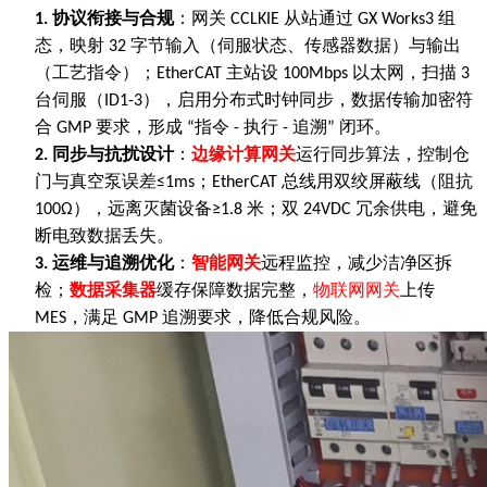
协议衔接与合规
：网关
从站通过
组
1.
CCLKIE
GX Works3
态，映射
字节输入（伺服状态、传感器数据）与输出
32
（工艺指令）；
主站设
以太网，扫描
EtherCAT
100Mbps
3
台伺服（
），启用分布式时钟同步，数据传输加密符
ID1-3
合
要求，形成
指令
执行
追溯
闭环。
GMP
“
-
-
”
同步与抗扰设计
：
边缘计算网关
运行同步算法，控制仓
2.
门与真空泵误差
；
总线用双绞屏蔽线（阻抗
≤1ms
EtherCAT
），远离灭菌设备
米；双
冗余供电，避免
100Ω
≥1.8
24VDC
断电致数据丢失。
运维与追溯优化
：
智能网关
远程监控，减少洁净区拆
3.
检；
数据采集器
缓存保障数据完整，
物联网网关
上传
，满足
追溯要求，降低合规风险。
MES
GMP