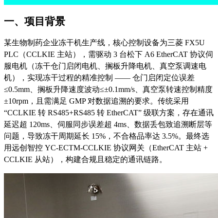
一、项目背景
某生物制药企业冻干机生产线，核心控制设备为三菱
FX5U
PLC（CCLKIE 主站），需驱动 3 台松下 A6
EtherCAT
协议伺
服电机（冻干仓门启闭电机、搁板升降电机、真空泵调速电
机），实现冻干过程的精准控制
—— 仓门启闭定位误差
≤0.5mm、搁板升降速度波动≤±0.1mm/s、真空泵转速控制精度
±10rpm，且需满足 GMP 对数据追溯的要求。传统采用
“CCLKIE 转 RS485+RS485 转
EtherCAT
” 级联方案，存在通讯
延迟超 120ms、伺服同步误差超 4ms、数据丢包致追溯断层等
问题，导致冻干周期延长 15%，不合格品率达 3.5%。最终选
用远创智控
YC-ECTM-CCLKIE
协议网关（
EtherCAT
主站
+
CCLKIE 从站），构建合规且稳定的通讯链路。