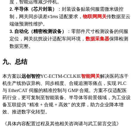
度，智能运维减少停机。
半导体（芯片封装）
：封装设备贴装伺服需微米级控
2.
制，网关同步误差
适配要求，
物联网网关
传数据至云
≤1ms
端做预测性维护。
自动化（精密检测设备）
：零部件尺寸检测设备的伺服
3.
定位，网关抗扰设计适配车间环境，
数据采集器
保障检测
数据完整。
九、总结
本方案以
远创智控
YC-ECTM-CCLKIE
智能网关
解决医药冻干
机生产线协议异构、同步精度、合规追溯等痛点，实现
PLC
与
EtherCAT
伺服的精准控制与
GMP 合规。方案不仅适配医
药行业，更可复制至智能装备、半导体等前景领域，为工业设
备互联提供 “精准 + 合规 + 高效” 的支撑，助力企业降本增
效、推进数字化转型。
《具体内容配置过程及其他相关咨询请与武工留言交流》