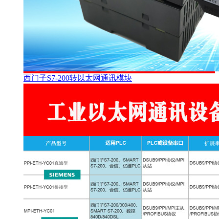
西门子S7-200转以太网通讯模块