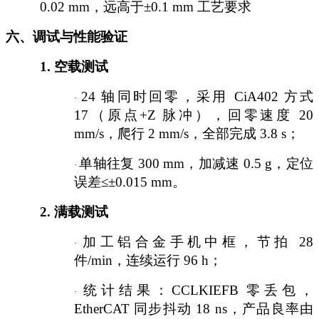
0.02 mm，远高于±0.1 mm 工艺要求
六、调试与性能验证
1.
空载测试
24 轴同时回零，采用 CiA402 方式
·
17（原点+Z 脉冲），回零速度 20
mm/s，爬行 2 mm/s，全部完成 3.8 s；
单轴往复
300 mm，加减速 0.5 g，定位
·
误差≤±0.015 mm。
2.
满载测试
加工铝合金手机中框，节拍
28
·
件/min，连续运行 96 h；
统计结果：
CCLKIEFB 零丢包，
·
EtherCAT 同步抖动 18 ns，产品良率由