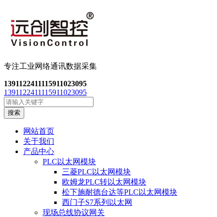
专注工业网络通讯数
据采集
13911224111
15911023095
13911224111
15911023095
搜索
网站首页
关于我们
产品中心
PLC以太网模块
三菱PLC以太网模块
欧姆龙PLC转以太网模块
松下施耐德台达等PLC以太网模块
西门子S7系列以太网
现场总线协议网关