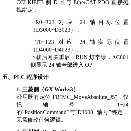
CCLKIEFB 侧 D 区与 EtherCAT PDO 直接拖
拽绑定：
R0~R23 对应 24 轴目标位置
·
（D3000~D3023）；
T0~T23 对应 24 轴实际位置
·
（D4000~D4023）。
下载后网关重启，
RUN 灯常绿，AC801
侧显示 24 轴全部进入 OP
五、
PLC 程序设计
1.
三菱侧（
GX Works3）
沿用既有定位
FB"MC_MoveAbsolute_J5"，仅
把轴号 1~24
的"PositionCommand"与"D3000+轴号"绑定，
无需修改任何逻辑。