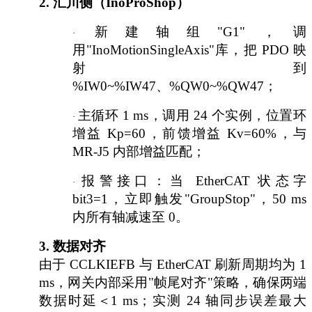
2.
汇川侧（
InoProShop）
新建轴组
"G1"，调
·
用"InoMotionSingleAxis"库，把 PDO 映
射到
%IW0~%IW47、%QW0~%QW47；
主循环
1 ms，调用 24 个实例，位置环
·
增益 Kp=60，前馈增益 Kv=60%，与
MR-J5 内部增益匹配；
报警接口：当
EtherCAT 状态字
·
bit3=1，立即触发"GroupStop"，50 ms
内所有轴减速至 0。
3.
数据对齐
由于
CCLKIEFB 与 EtherCAT 刷新周期均为 1
ms，网关内部采用"帧尾对齐"策略，确保两端
数据时延＜1 ms；实测 24 轴同步误差最大