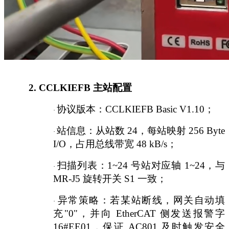
2.
CCLKIEFB 主站配置
协议版本：
CCLKIEFB Basic V1.10；
·
站信息：从站数
24，每站映射 256 Byte
·
I/O，占用总线带宽 48 kB/s；
扫描列表：
1~24 号站对应轴 1~24，与
·
MR-J5 旋转开关 S1 一致；
异常策略：若某站断线，网关自动填
·
充
"0"，并向 EtherCAT 侧发送报警字
16#EE01，保证 AC801 及时触发安全