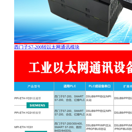
西门子S7-200转以太网通讯模块