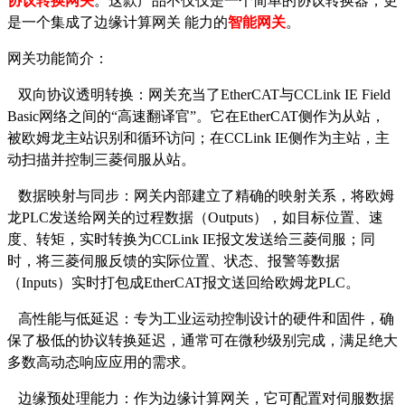
协议转换网关
。这款产品不仅仅是一个简单的协议转换器，更
是一个集成了边缘计算网关
能力的
智能网关
。
网关功能简介：
双向协议透明转换：网关充当了
EtherCAT与
CCLink IE
Field
Basic网络之间的“高速翻译官”。它在EtherCAT侧作为从站，
被欧姆龙主站识别和循环访问；在
CCLink IE
侧作为主站，主
动扫描并控制三菱伺服从站。
数据映射与同步：网关内部建立了精确的映射关系，将欧姆
龙
PLC发送给网关的过程数据（Outputs），如目标位置、速
度、转矩，实时转换为
CCLink IE
报文发送给三菱伺服；同
时，将三菱伺服反馈的实际位置、状态、报警等数据
（
Inputs）实时打包成EtherCAT报文送回给欧姆龙PLC。
高性能与低延迟：专为工业运动控制设计的硬件和固件，确
保了极低的协议转换延迟，通常可在微秒级别完成，满足绝大
多数高动态响应应用的需求。
边缘预处理能力：作为边缘计算网关，它可配置对伺服数据