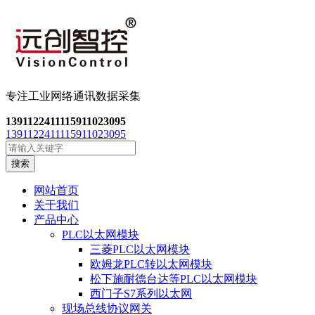
专注工业网络通讯数
据采集
13911224111
15911023095
13911224111
15911023095
搜索
网站首页
关于我们
产品中心
PLC以太网模块
三菱PLC以太网模块
欧姆龙PLC转以太网模块
松下施耐德台达等PLC以太网模块
西门子S7系列以太网
现场总线协议网关