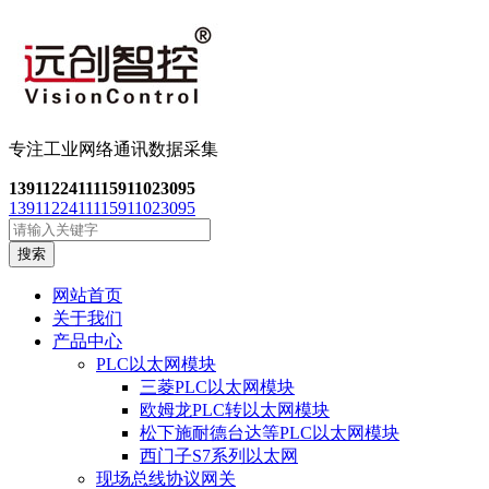
专注工业网络通讯数
据采集
13911224111
15911023095
13911224111
15911023095
搜索
网站首页
关于我们
产品中心
PLC以太网模块
三菱PLC以太网模块
欧姆龙PLC转以太网模块
松下施耐德台达等PLC以太网模块
西门子S7系列以太网
现场总线协议网关