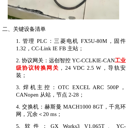
二、关键设备清单
1.
管理
PLC：三菱电机 FX5U-80M，固件
1.32，CC-Link IE FB 主站；
2.
协议网关：远创智控
YC-CCLKIE-CAN
工业
级协议转换网关
，
24 VDC 2.5 W，导轨安
装；
3.
焊机主控：
OTC EXCEL ARC 500P，
CANopen 从站，节点 2-28；
4.
交换机：赫斯曼
MACH1000 8GT，千兆环
网，冗余＜20 ms；
5.
软件：
GX Works3 V1.065T、YC-