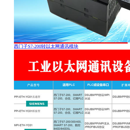
西门子S7-200转以太网通讯模块