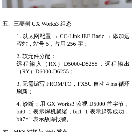
五、三菱侧
GX Works3 组态
1.
以太网配置
→ CC-Link IEF Basic → 添加远
程站，站号 5，占用 256 字；
2.
软元件分配：
远程输入（
RX）D5000-D5255，远程输出
（RY）D6000-D6255；
3.
无需编写
FROM/TO，FX5U 自动 4 ms 循环
刷新；
4.
诊断：用
GX Works3 监视 D5000 首字节，
bit0=1 表示焊机就绪，bit1=1 表示起弧成功，
bit7=1 表示故障报警。
六、
MES 对接与 Web 发布