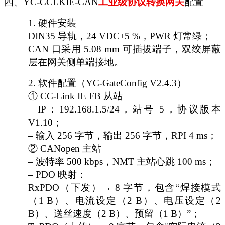
四、
YC-CCLKIE-CAN
工业级协议转换网关
配置
1.
硬件安装
DIN35 导轨，24 VDC±5 %，PWR 灯常绿；
CAN 口采用 5.08 mm 可插拔端子，双绞屏蔽
层在网关侧单端接地。
2.
软件配置（
YC-GateConfig V2.4.3）
① CC-Link IE FB 从站
– IP：192.168.1.5/24，站号 5，协议版本
V1.10；
– 输入 256 字节，输出 256 字节，RPI 4 ms；
② CANopen 主站
– 波特率 500 kbps，NMT 主站心跳 100 ms；
– PDO 映射：
RxPDO（下发）→ 8 字节，包含“焊接模式
（1 B）、电流设定（2 B）、电压设定（2
B）、送丝速度（2 B）、预留（1 B）”；