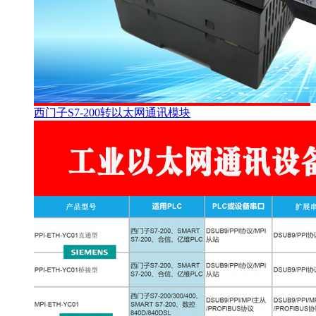
西门子S7-200转以太网通讯模块