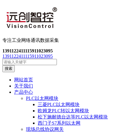
专注工业网络通讯数
据采集
13911224111
15911023095
13911224111
15911023095
搜索
网站首页
关于我们
产品中心
PLC以太网模块
三菱PLC以太网模块
欧姆龙PLC转以太网模块
松下施耐德台达等PLC以太网模块
西门子S7系列以太网
现场总线协议网关