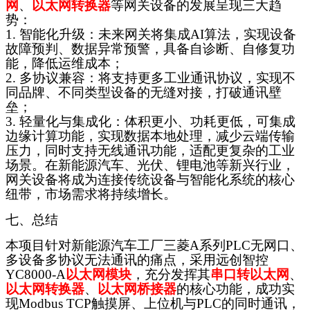
网
、
以太网转换器
等网关设备的发展呈现三大趋
势：
1. 智能化升级：未来网关将集成AI算法，实现设备
故障预判、数据异常预警，具备自诊断、自修复功
能，降低运维成本；
2. 多协议兼容：将支持更多工业通讯协议，实现不
同品牌、不同类型设备的无缝对接，打破通讯壁
垒；
3. 轻量化与集成化：体积更小、功耗更低，可集成
边缘计算功能，实现数据本地处理，减少云端传输
压力，同时支持无线通讯功能，适配更复杂的工业
场景。在新能源汽车、光伏、锂电池等新兴行业，
网关设备将成为连接传统设备与智能化系统的核心
纽带，市场需求将持续增长。
七、总结
本项目针对新能源汽车工厂三菱
A系列PLC无网口、
多设备多协议无法通讯的痛点，采用
远创智控
YC8000-A
以太网模块
，充分发挥其
串口转以太网
、
以太网转换器
、
以太网桥接器
的核心功能，成功实
现
Modbus TCP触摸屏、上位机与PLC的同时通讯，