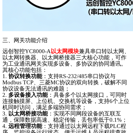
三、网关功能介绍
远创智控
YC8000-A
以太网模块
兼具
串口转以太网
、
以太网转换器
、以太网桥接器三大核心功能，可作
为工业通讯网关实现多设备、多协议的协同通讯。
其核心功能包括：
1.
协议转换功能
：支持
RS-232/485串口协议与
Modbus TCP、三菱MC协议的双向转换，破解不同
协议设备无法通讯的难题；
2.
多设备接入功能
：具备多个以太网接口，可同时
连接触摸屏、上位机、交换机等设备，支持
6个上位
机同时访问，满足多端协同需求；
3.
以太网桥接功能
：实现不同网段设备的互联互
通，保障数据高速、稳定传输，丢包率低于
0.1%；
4.
远程管理功能
：支持通过以太网远程下载
PLC程
序、监控设备运行状态，便于运维人员远程排查故