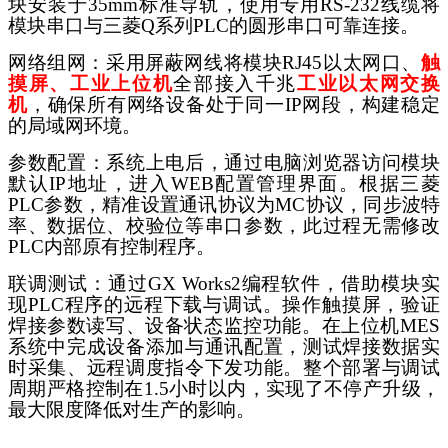
块安装于35mm标准导轨，使用专用RS-232线缆将
模块串口与三菱Q系列PLC的圆形串口可靠连接。
网络组网：采用屏蔽网线将模块
RJ45以太网口、
触
摸屏、工业上位机
全部接入千兆
工业以太网交换
机
，确保所有网络设备处于同一
IP网段，构建稳定
的局域网环境。
参数配置：系统上电后，通过电脑浏览器访问模块
默认
IP地址，进入WEB配置管理界面。根据三菱
PLC参数，精准设置通讯协议为MC协议，同步波特
率、数据位、校验位等串口参数，此过程无需修改
PLC内部原有控制程序。
联调测试：通过
GX Works2编程软件，借助模块实
现PLC程序的远程下载与调试。操作触摸屏，验证
焊接参数读写、设备状态监控功能。在上位机MES
系统中完成设备添加与通讯配置，测试焊接数据实
时采集、远程调度指令下发功能。整个部署与调试
周期严格控制在1.5小时以内，实现了不停产升级，
最大限度降低对生产的影响。