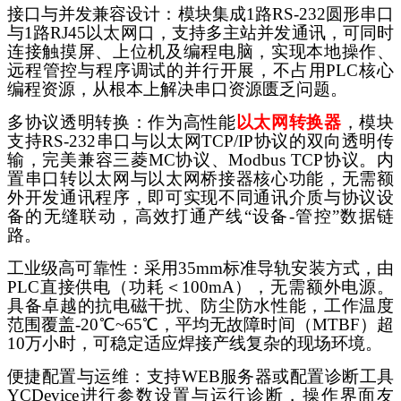
接口与并发兼容设计：模块集成
1路RS-232圆形串口
与1路RJ45以太网口，支持多主站并发通讯，可同时
连接触摸屏、上位机及编程电脑，实现本地操作、
远程管控与程序调试的并行开展，不占用PLC核心
编程资源，从根本上解决串口资源匮乏问题。
多协议透明转换：作为高性能
以太网转换器
，模块
支持
RS-232串口与以太网TCP/IP协议的双向透明传
输，完美兼容三菱MC协议、Modbus TCP协议。内
置串口转以太网与以太网桥接器核心功能，无需额
外开发通讯程序，即可实现不同通讯介质与协议设
备的无缝联动，高效打通产线“设备-管控”数据链
路。
工业级高可靠性：采用
35mm标准导轨安装方式，由
PLC直接供电（功耗＜100mA），无需额外电源。
具备卓越的抗电磁干扰、防尘防水性能，工作温度
范围覆盖-20℃~65℃，平均无故障时间（MTBF）超
10万小时，可稳定适应焊接产线复杂的现场环境。
便捷配置与运维：支持
WEB服务器或配置诊断工具
YCDevice进行参数设置与运行诊断，操作界面友