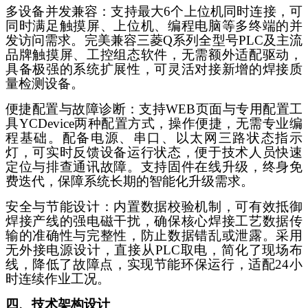
多设备并发兼容：支持最大
6个上位机同时连接，可
同时满足触摸屏、上位机、编程电脑等多终端的并
发访问需求。完美兼容三菱Q系列全型号PLC及主流
品牌触摸屏、工控组态软件，无需额外适配驱动，
具备极强的系统扩展性，可灵活对接新增的焊接质
量检测设备。
便捷配置与故障诊断：支持
WEB页面与专用配置工
具YCDevice两种配置方式，操作便捷，无需专业编
程基础。配备电源、串口、以太网三路状态指示
灯，可实时反馈设备运行状态，便于技术人员快速
定位与排查通讯故障。支持固件在线升级，终身免
费迭代，保障系统长期的智能化升级需求。
安全与节能设计：内置数据校验机制，可有效抵御
焊接产线的强电磁干扰，确保核心焊接工艺数据传
输的准确性与完整性，防止数据错乱或泄露。采用
无外接电源设计，直接从
PLC取电，简化了现场布
线，降低了故障点，实现节能环保运行，适配24小
时连续作业工况。
四、技术架构设计