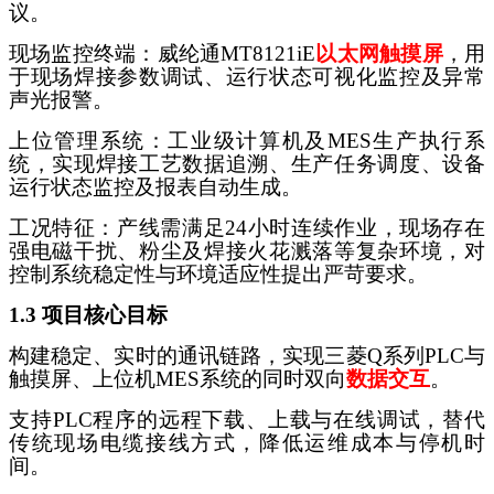
议。
现场监控终端：威纶通
MT8121iE
以太网触摸屏
，用
于现场焊接参数调试、运行状态可视化监控及异常
声光报警。
上位管理系统：工业级计算机及
MES生产执行系
统，实现焊接工艺数据追溯、生产任务调度、设备
运行状态监控及报表自动生成。
工况特征：产线需满足
24小时连续作业，现场存在
强电磁干扰、粉尘及焊接火花溅落等复杂环境，对
控制系统稳定性与环境适应性提出严苛要求。
1.3 项目核心目标
构建稳定、实时的通讯链路，实现三菱
Q系列PLC与
触摸屏、上位机MES系统的同时双向
数据交互
。
支持
PLC程序的远程下载、上载与在线调试，替代
传统现场电缆接线方式，降低运维成本与停机时
间。