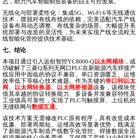
态，助力汽车智能制造装备的自主可控发展。
无线化与部署柔性化：集成
5G、Wi-Fi 6等无线通信
技术，摆脱对有线布线的依赖，完美适配汽车产线
设备布局动态调整、布线复杂的场景。大幅提升系
统部署与改造的灵活性，为未来实现产线全流程无
线智能化管控提供技术基础。
七、结论
本项目通过引入
远创智控
YC8000-Q
以太网模块
，成
功破解了三菱
Q系列无网口PLC在新能源汽车焊接产
线应用中面临的协议不兼容、串口资源匮乏、运维
效率低下等核心技术难题。作为关键的
串口转以太
网、以太网转换器、以太网桥接器
设备，该模块凭
借其卓越的协议转换能力、多设备并发兼容特性及
工业级高可靠性，实现了
PLC与触摸屏、上位机的
无缝联网与
数据互通
。
该技术方案无需修改
PLC原有程序，具有改造成本
低廉、部署周期短、运维高效等显著优势，既满足
了新能源汽车制造产线数字化管控、焊接数据全流
程追溯的核心业务需求，又保障了产线24小时连续