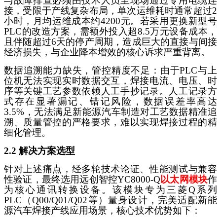
与故障排查必须由技术人员至现场通过专用电缆连
接，受限于产线复杂布局，单次运维耗时通常超过2
小时，月均运维成本约4200元。若采用更换新型号
PLC的改造方案，需额外投入超8.5万元设备成本，
且伴随超过6天的停产周期，造成巨大的直接与间接
经济损失，与企业降本增效的核心诉求严重背离。
数据追溯能力缺失，管控精度不足：由于
PLC与上
位机无法实现实时数据交互，焊接电流、电压、时
序等关键工艺参数依赖人工手抄记录。人工记录方
式存在显著漏记、错记风险，数据误差率高达
3.5%，无法满足新能源汽车制造对工艺数据精准追
溯、质量管控的严格要求，难以实现焊接过程的精
细化管理。
2.2 解决方案选型
针对上述痛点，经多轮技术论证、性能测试与兼容
性验证，最终选用
远创智控
YC8000-Q
以太网模块
作
为核心通讯转换设备。该模块专为三菱
Q系列
PLC（Q00/Q01/Q02等）量身设计，完美适配新能
源汽车焊接产线应用场景，核心技术优势如下：