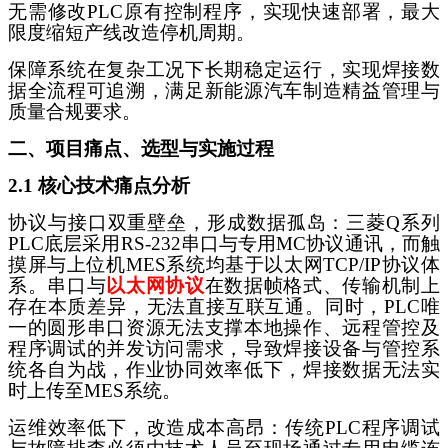
无需修改
PLC原有控制程序，实现快速部署，最大
限度缩短产线改造停机周期。
保障系统在复杂工况下长期稳定运行，实现焊接数
据全流程可追溯，满足新能源汽车制造精益管理与
质量合规要求。
二、项目痛点、选型与实施过程
2.1 核心技术痛点分析
协议与接口双重壁垒，形成数据孤岛：三菱
Q系列
PLC底层采用RS-232串口与专用MC协议通讯，而触
摸屏与上位机MES系统均基于以太网TCP/IP协议体
系。串口与
以太网协议
在数据帧格式、传输机制上
存在本质差异，无法直接互联互通。同时，
PLC唯
一的圆形串口资源无法支撑本地操作、远程管控及
程序调试的并发访问需求，导致焊接设备与管控系
统各自为战，作业协同效率低下，焊接数据无法实
时上传至MES系统。
运维效率低下，改造成本高昂：传统
PLC程序调试