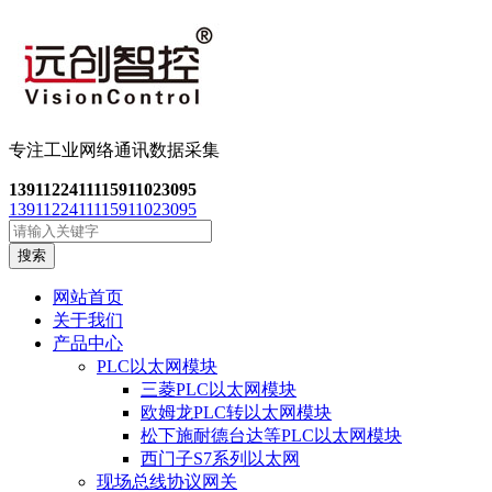
专注工业网络通讯数
据采集
13911224111
15911023095
13911224111
15911023095
搜索
网站首页
关于我们
产品中心
PLC以太网模块
三菱PLC以太网模块
欧姆龙PLC转以太网模块
松下施耐德台达等PLC以太网模块
西门子S7系列以太网
现场总线协议网关