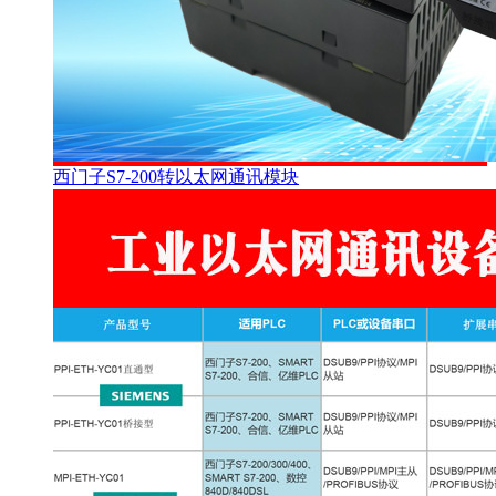
西门子S7-200转以太网通讯模块