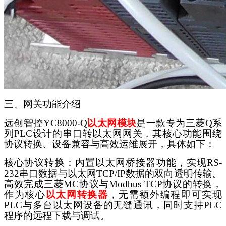
三、网关功能介绍
远创智控
YC8000-Q
以太网模块
是一款专为三菱
Q系
列PLC设计的串口转以太网网关，其核心功能围绕
协议转换、设备兼容与高效运维展开，具体如下：
核心协议转换：内置以太网桥接器功能，实现
RS-
232串口数据与以太网TCP/IP数据的双向透明传输。
高效完成三菱MC协议与Modbus TCP协议的转换，
作为核心
以太网转换器
，无需额外编程即可实现
PLC与多台以太网设备的无缝通讯，同时支持PLC
程序的远程下载与调试。