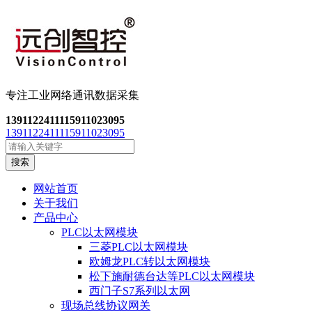
专注工业网络通讯数
据采集
13911224111
15911023095
13911224111
15911023095
搜索
网站首页
关于我们
产品中心
PLC以太网模块
三菱PLC以太网模块
欧姆龙PLC转以太网模块
松下施耐德台达等PLC以太网模块
西门子S7系列以太网
现场总线协议网关