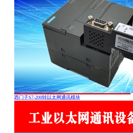
西门子S7-200转以太网通讯模块