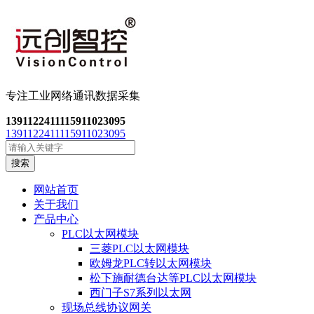
专注工业网络通讯数
据采集
13911224111
15911023095
13911224111
15911023095
搜索
网站首页
关于我们
产品中心
PLC以太网模块
三菱PLC以太网模块
欧姆龙PLC转以太网模块
松下施耐德台达等PLC以太网模块
西门子S7系列以太网
现场总线协议网关