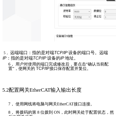
远端端口：指的是对端
设备的端口号。远端
TCP/IP
5，
：指的是对端
设备的
地址。
IP
TCP/IP
IP
6，
用户对使用的端口完成修改后，要点击“确认当前配
置”，使网关的
TCP/IP
接口保存配置并复位。
5.2
配置网关
EtherCAT
输入输出长度
7，
使用网线将电脑与网关
EtherCAT
接口连接。
8，
将拨码的第
8
位拨到
ON
，此时网关处于配置状态，然