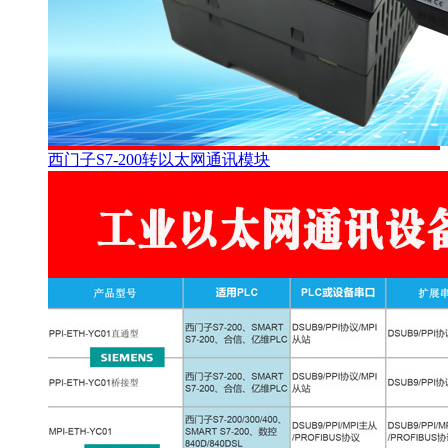
西门子S7-200转以太网通讯模块