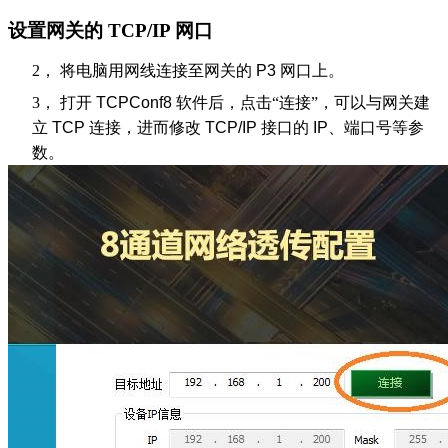
设置网关的
TCP/IP
网口
2，
将电脑用网线连接至网关的
P3
网口上。
3，
打开
TCPConf8
软件后，点击“连接”，可以与网关建
立
TCP
连接，进而修改
TCP/IP
接口的
IP
、端口号等参
数。