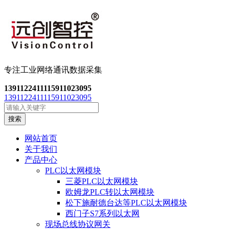
专注工业网络通讯数
据采集
13911224111
15911023095
13911224111
15911023095
搜索
网站首页
关于我们
产品中心
PLC以太网模块
三菱PLC以太网模块
欧姆龙PLC转以太网模块
松下施耐德台达等PLC以太网模块
西门子S7系列以太网
现场总线协议网关