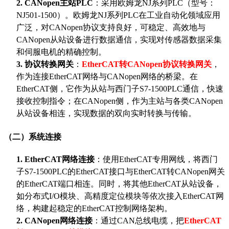
2.
CANopen主站PLC
：采用欧姆龙
NJ系列PLC（型号：
NJ501-1500）。欧姆龙NJ系列PLC在工业自动化领域应用
广泛，对CANopen协议支持良好，可稳定、高效地与
CANopen从站设备进行数据通信，实现对传感器数据采集
和伺服电机的精确控制。
3.
协议转换网关
：
EtherCAT转CANopen
协议转换网关
，
作为连接EtherCAT网络与CANopen网络的桥梁。在
EtherCAT侧，它作为从站与西门子S7-1500PLC通信，快速
接收控制指令；在CANopen侧，作为主站与各类CANopen
从站设备相连，实现数据的双向实时转换与传输。
（二）系统连接
1.
EtherCAT网络连接
：使用
EtherCAT专用网线，将西门
子S7-1500PLC的EtherCAT接口与
EtherCAT转CANopen
网关
的
EtherCAT端口相连。同时，将其他EtherCAT从站设备，
如分布式I/O模块、高精度定位模块等依次接入EtherCAT网
络，构建起稳定的EtherCAT控制网络架构。
2.
CANopen网络连接
：通过CAN总线电缆，把
EtherCAT