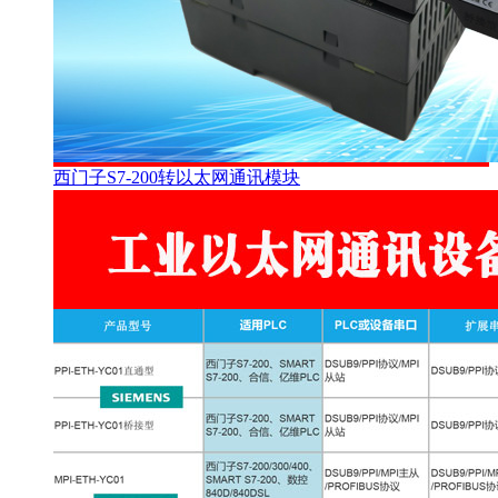
西门子S7-200转以太网通讯模块