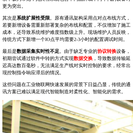
更为突出。
其次是
系统扩展性受限
。原有通讯架构采用点对点布线方式，
若要新增设备需重新部署复杂的布线和配置，不仅增加了施工
成本，还导致系统维护难度指数级上升。现场维护人员反映，
传统方式下新增一个
IO点平均需要2-3小时的配置调试时间。
最后是
数据采集实时性不足
。由于缺乏专业的
协议转换
设备，
初期尝试通过软件中转的方式实现
数据交换
，导致数据传输延
迟高达数百毫秒，无法满足生产线对实时控制的要求，经常出
现控制指令响应滞后的情况。
这些问题在工业物联网快速发展的背景下日益凸显，传统的通
讯方案已难以满足现代智能制造对柔性化、智能化的需求。