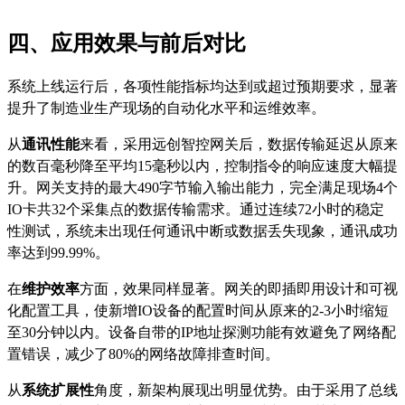
四、应用效果与前后对比
系统上线运行后，各项性能指标均达到或超过预期要求，显著
提升了制造业生产现场的自动化水平和运维效率。
从
通讯性能
来看，采用远创智控网关后，数据传输延迟从原来
的数百毫秒降至平均
15毫秒以内，控制指令的响应速度大幅提
升。网关支持的最大490字节输入输出能力，完全满足现场4个
IO卡共32个采集点的数据传输需求。通过连续72小时的稳定
性测试，系统未出现任何通讯中断或数据丢失现象，通讯成功
率达到99.99%。
在
维护效率
方面，效果同样显著。网关的即插即用设计和可视
化配置工具，使新增
IO设备的配置时间从原来的2-3小时缩短
至30分钟以内。设备自带的IP地址探测功能有效避免了网络配
置错误，减少了80%的网络故障排查时间。
从
系统扩展性
角度，新架构展现出明显优势。由于采用了总线