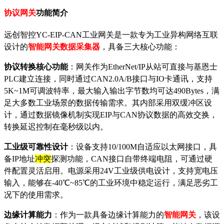
协议网关
功能简介
远创智控
YC-EIP-CAN工业网关是一款专为工业异构网络互联
设计的
智能网关数据采集器
，具备三大核心功能：
协议转换核心功能
：网关作为
EtherNet/IP从站可直接与基恩士
PLC建立连接，同时通过CAN2.0A/B接口与IO卡通讯，支持
5K~1M可调波特率，最大输入输出字节数均可达490Bytes，满
足大多数工业场景的数据传输需求。其内部采用双缓冲区设
计，通过数据镜像机制实现EIP与CAN协议数据的高效交换，
转换延迟控制在毫秒级以内。
工业级可靠性设计
：设备支持
10/100M自适应以太网接口，具
备IP地址
冲突
探测功能，CAN接口自带终端电阻，可通过硬
件配置灵活启用。电源采用24V工业级供电设计，支持宽电压
输入，能够在-40℃~85℃的工业环境中稳定运行，满足恶劣工
况下的使用需求。
边缘计算能力
：作为一款具备边缘计算能力的
智能网关
，该设