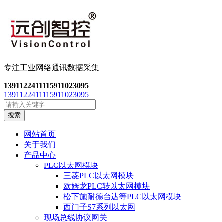
专注工业网络通讯数
据采集
13911224111
15911023095
13911224111
15911023095
搜索
网站首页
关于我们
产品中心
PLC以太网模块
三菱PLC以太网模块
欧姆龙PLC转以太网模块
松下施耐德台达等PLC以太网模块
西门子S7系列以太网
现场总线协议网关