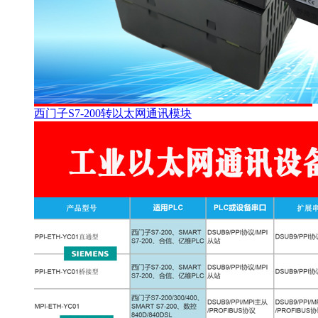
西门子S7-200转以太网通讯模块