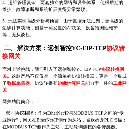
4. 运维管理复杂：两套独立的网络和设备体系，使得后期的
维护、故障诊断和系统扩展变得异常繁琐。
5. 无法实现高级分析与预警：由于数据无法汇聚，更高级的
边缘计算功能，如基于蒸发量的AI决策、设备预测性维护
等，无从谈起。
二、
解决方案：远创智控
YC-EIP-TCP
协议转
换网关
面对上述挑战，我们引入了远创智控
YC-EIP-TC
P
协议转换网
关
。
这款产品不仅仅是一个简单的协议转换器，更是一个集成
了
数据采集器
、协议转换和
边缘计算网关
能力于一体
的
工业网
关
网关功能简介：
双向协议翻译：作为
EtherNet/IP与MODBUS TCP之间的“专
业翻译”，网关在EtherNet/IP侧作为从站，被欧姆龙PLC扫描；
在MODBUS TCP侧作为主站，主动轮询连接的各传感器。