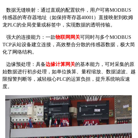
数据无缝映射：通过直观的配置软件，用户可将
MODBUS
传感器的寄存器地址（如保持寄存器40001）直接映射到欧姆
龙PLC的全局变量或标签中，实现数据的透明传输。
强大的连接能力：一款
物联网网
关
可同时与多个
MODBUS
TCP从站设备建立连接，高效整合分散的传感器数据，极大简
化了网络结构。
边缘预处理：具备
边缘计算网关
的基本能力，可对采集的原
始数据进行初步处理，如单位换算、量程缩放、数据滤波、越
限报警判断等，减轻核心
PLC的运算负担，提升系统响应速
度。