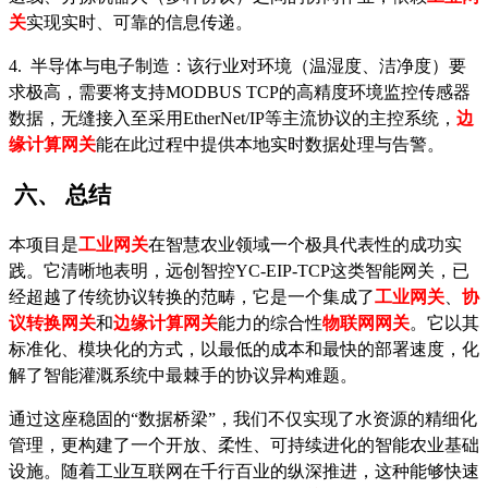
关
实现实时、可靠的信息传递。
4. 半导体与电子制造：该行业对环境（温湿度、洁净度）要
求极高，需要将支持MODBUS TCP的高精度环境监控传感器
数据，无缝接入至采用EtherNet/IP等主流协议的主控系统，
边
缘计算网关
能在此过程中提供本地实时数据处理与告警。
六、
总结
本项目是
工业网关
在智慧农业领域一个极具代表性的成功实
践。它清晰地表明，远创智控
YC-EIP-TCP这类智能网关，已
经超越了传统协议转换的范畴，它是一个集成了
工业网关
、
协
议转换网关
和
边
缘计算网关
能力的综合性
物联网网关
。它以其
标准化、模块化的方式，以最低的成本和最快的部署速度，化
解了智能灌溉系统中最棘手的协议异构难题。
通过这座稳固的
“数据桥梁”，我们不仅实现了水资源的精细化
管理，更构建了一个开放、柔性、可持续进化的智能农业基础
设施。随着工业互联网在千行百业的纵深推进，这种能够快速