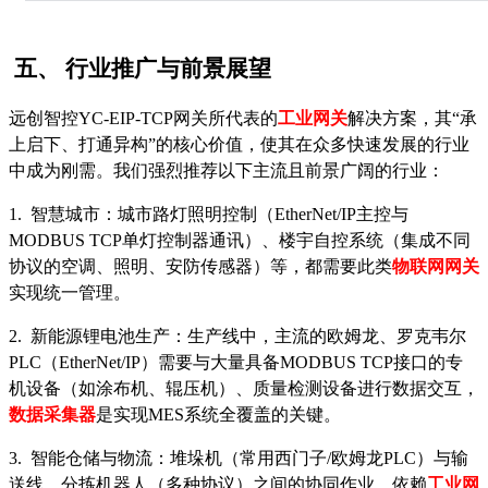
五、
行业推广与前景展望
远创智控
YC-EIP-TCP网关所代表的
工业网关
解决方案，其
“承
上启下、打通异构”的核心价值，使其在众多快速发展的行业
中成为刚需。我们强烈推荐以下主流且前景广阔的行业：
1. 智慧城市：城市路灯照明控制（EtherNet/IP主控与
MODBUS TCP单灯控制器通讯）、楼宇自控系统（集成不同
协议的空调、照明、安防传感器）等，都需要此类
物联网网
关
实现统一管理。
2. 新能源锂电池生产：生产线中，主流的欧姆龙、罗克韦尔
PLC（EtherNet/IP）需要与大量具备MODBUS TCP接口的专
机设备（如涂布机、辊压机）、质量检测设备进行数据交互，
数据采集器
是实现
MES系统全覆盖的关键。
3. 智能仓储与物流：堆垛机（常用西门子/欧姆龙PLC）与输
送线、分拣机器人（多种协议）之间的协同作业，依赖
工业网