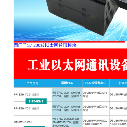
西门子S7-200转以太网通讯模块