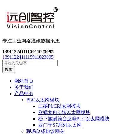
专注工业网络通讯数
据采集
13911224111
15911023095
13911224111
15911023095
搜索
网站首页
关于我们
产品中心
PLC以太网模块
三菱PLC以太网模块
欧姆龙PLC转以太网模块
松下施耐德台达等PLC以太网模块
西门子S7系列以太网
现场总线协议网关