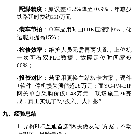
配煤精度
：原误差
±3.2%降至±0.9%，年减少
·
铁路延时费约220万元；
装车节拍
：单车皮用时由
110s压缩到95s，储
·
运能力提高15%；
检修效率
：维护人员无需再两头跑，上位机
·
一次可看双
PLC数据，故障定位时间缩短
60%；
投资对比
：若采用更换主站板卡方案，硬件
·
+软件+停机损失预估超28万元；而YC-PN-EIP
网关单台采购价仅0.48万元，现场施工2h完
成，真正实现了“小投入、大回报”
九、经验总结
1.
异构
PLC互通首选“网关做从站”方案，不动