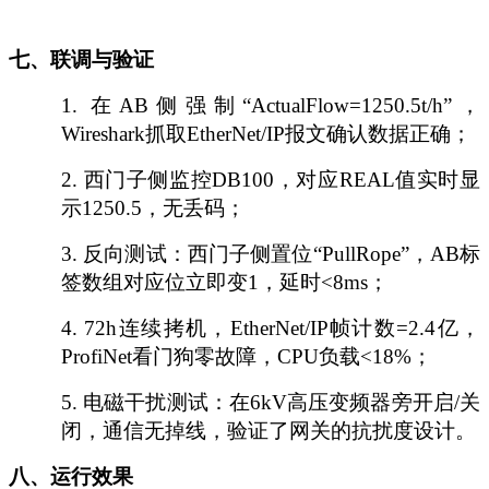
七、联调与验证
1.
在
AB侧强制“ActualFlow=1250.5t/h”，
Wireshark抓取EtherNet/IP报文确认数据正确；
2.
西门子侧监控
DB100，对应REAL值实时显
示1250.5，无丢码；
3.
反向测试：西门子侧置位
“PullRope”，AB标
签数组对应位立即变1，延时<8ms；
4.
72h连续拷机，EtherNet/IP帧计数=2.4亿，
ProfiNet看门狗零故障，CPU负载<18%；
5.
电磁干扰测试：在
6kV高压变频器旁开启/关
闭，通信无掉线，验证了网关的抗扰度设计。
八、运行效果