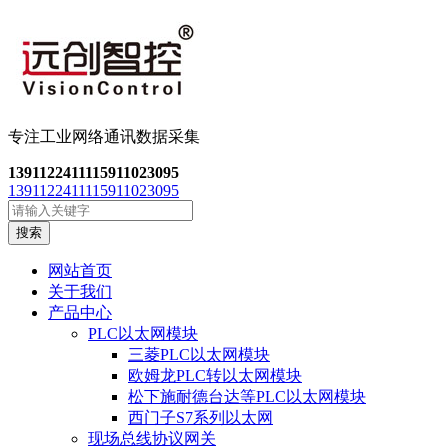
专注工业网络通讯数
据采集
13911224111
15911023095
13911224111
15911023095
搜索
网站首页
关于我们
产品中心
PLC以太网模块
三菱PLC以太网模块
欧姆龙PLC转以太网模块
松下施耐德台达等PLC以太网模块
西门子S7系列以太网
现场总线协议网关