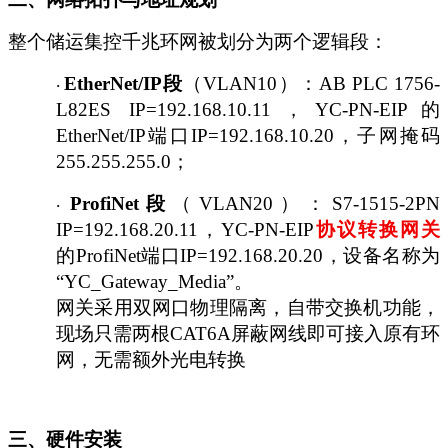
整个储运集控千兆环网被划分为两个逻辑段：
EtherNet/IP段
（
VLAN10）：AB PLC 1756-
·
L82ES IP=192.168.10.11，YC-PN-EIP的
EtherNet/IP端口IP=192.168.10.20，子网掩码
255.255.255.0；
ProfiNet段
（
VLAN20）：S7-1515-2PN
·
IP=192.168.20.11，YC-PN-EIP
协议转换网关
的
ProfiNet端口IP=192.168.20.20，设备名称为
“YC_Gateway_Media”。
网关采用双网口物理隔离，自带交换机功能，
现场只需两根
CAT6A屏蔽网线即可接入原有环
网，无需额外光电转换
三、硬件安装