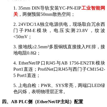
1.
35mm DIN导轨安装YC-PN-EIP
工业
智能
网
关
，两侧预留
50mm散热空间；
2.
24VDC/1A独立电源供电，现场取自冗余西
门子PM-E模块，电压实测23.8V，纹波
<50mV；
3.
接地线
≥2.5mm²多股铜线直接接入PE排，接
地电阻0.8Ω；
4.
EtherNet/IP口RJ45与AB 1756-EN2TR模块
Port1直连；ProfiNet口RJ45与西门子CM1542-
5 Port1直连；
5.
上电自检：
PWR、SYS常亮，两端口LED绿
色闪烁，表明物理层正常。
四、
AB PLC侧（EtherNet/IP主站）配置