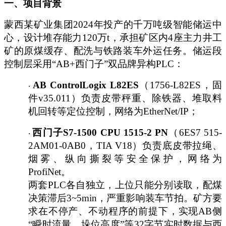
一、项目背景
蒙西某矿业集团
2024年投产的千万吨级智能储运中
心，设计堆存能力120万t，承担矿区内4座主力井工
矿的原煤缓存、配洗与铁路装车外运任务。储运段
控制层采用“AB+西门子”双品牌异构PLC：
AB ControlLogix L82ES
（
1756-L82ES，固
·
件v35.011）负责皮带秤重、除铁器、堆取料
机回转等定位控制，网络为EtherNet/IP；
西门子
S7-1500 CPU 1515-2 PN
（
6ES7 515-
·
2AM01-0AB0，TIA V18）负责底皮带拉绳、
烟雾、纵向撕裂等安全保护，网络为
ProfiNet。
两套
PLC各自独立，上位只能分别读取，配煤
决策滞后3~5min，严重影响装车节拍。矿方要
求在不停产、不动程序的前提下，实现AB侧
“瞬时流量、垛位高度”等32字节实时数据与西