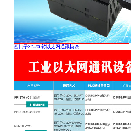
西门子S7-200转以太网通讯模块