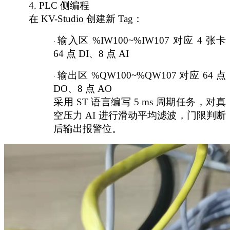
4.
PLC 侧编程
在
KV-Studio 创建新 Tag：
输入区
%IW100~%IW107 对应 4 张卡
·
64 点 DI、8 点 AI
输出区
%QW100~%QW107 对应 64 点
·
DO、8 点 AO
采用
ST 语言编写 5 ms 周期任务，对真
空压力 AI 进行滑动平均滤波，门限判断
后输出报警位。