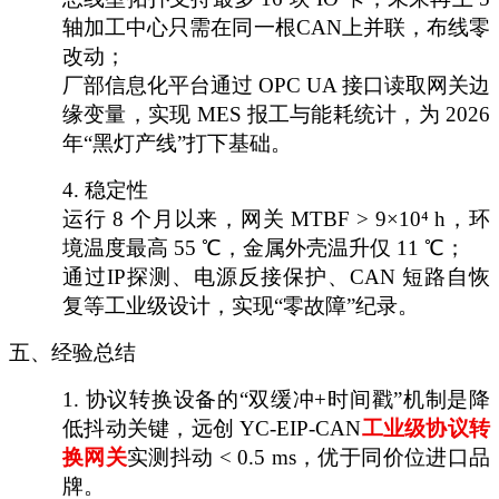
轴加工中心只需在同一根CAN上并联，布线零
改动；
厂部信息化平台通过
OPC UA 接口读取网关边
缘变量，实现 MES 报工与能耗统计，为 2026
年“黑灯产线”打下基础。
4.
稳定性
运行
8 个月以来，网关 MTBF > 9×10
⁴
h，环
境温度最高 55 ℃，金属外壳温升仅 11 ℃；
通过
IP探测、电源反接保护、CAN 短路自恢
复等工业级设计，实现“零故障”纪录。
五、经验总结
1.
协议转换设备的
“双缓冲+时间戳”机制是降
低抖动关键，远创 YC-EIP-CAN
工业级协议转
换网关
实测抖动
< 0.5 ms，优于同价位进口品
牌。