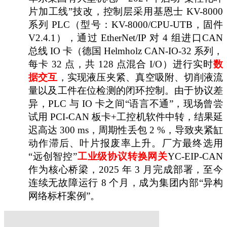
片加工线”技改，控制层采用基恩士 KV-8000
系列 PLC（型号：KV-8000/CPU-UTB，固件
V2.4.1），通过 EtherNet/IP 对 4 组进口CAN
总线 IO 卡（德国 Helmholz CAN-IO-32 系列，
每卡 32 点，共 128 点混合 I/O）进行实时
数
据交互
，实现液压夹紧、真空吸附、切削液流
量以及工件在位检测的闭环控制。由于协议差
异，PLC 与 IO 卡之间“语言不通”，现场曾尝
试用 PCI-CAN 板卡+工控机软件中转，结果延
迟高达 300 ms，周期性丢包 2 %，导致夹紧缸
动作滞后、叶片报废率上升。厂方最终选用
“远创智控”
工业级协议转换网关
YC-EIP-CAN
作为核心桥梁，2025 年 3 月完成部署，至今
连续无故障运行 8 个月，成为集团内部“异构
网络标杆案例”。