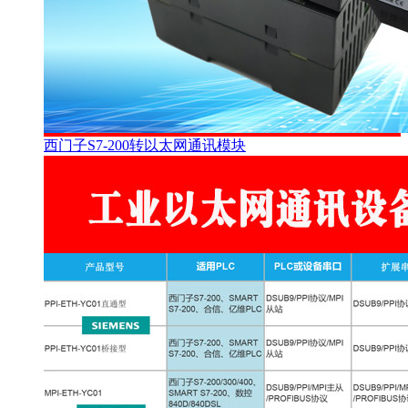
西门子S7-200转以太网通讯模块