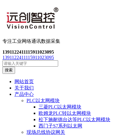
专注工业网络通讯数
据采集
13911224111
15911023095
13911224111
15911023095
搜索
网站首页
关于我们
产品中心
PLC以太网模块
三菱PLC以太网模块
欧姆龙PLC转以太网模块
松下施耐德台达等PLC以太网模块
西门子S7系列以太网
现场总线协议网关