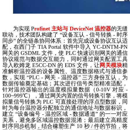
为实现
P
rofinet 主站与 DeviceNet 温控器
的无缝
联动，技术团队构建了
“设备互认 - 信号转换 - 时序
同步” 的全链条协同体系：首先完成设备协议互认适
配，在西门子 TIA Portal 软件中导入 YC-DNTM-PN
网关的 GSDML 文件，使 PLC 快速识别网关的通信
协议规范与数据交互能力，同时通过网关配置工具
导入欧姆龙 E5CC-DN 的 EDS 文件，让
网关
模块
精
准解析温控器的设备属性、温度数据格式与通信参
数，实现
“PLC - 网关 - 温控器” 三方身份互认，为
数据传输奠定基础；其次进行信号类型精准适配，
针对温控器输出的温度模拟量数据（0-10V 对应 -
100~999℃），通过网关内置的信号转换引擎，将模
拟量信号转换为 PLC 可直接处理的浮点型数据，同
时为每台温控器分配独立的通信地址与数据标识，
建立 “设备编号 - 温控区域 - 数据通道” 的一一对应
关系，避免多区域温控数据混淆；最后建立高精度
时序同步机制，结合橡塑生产 10 秒 / 件的节拍，将