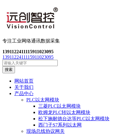
专注工业网络通讯数
据采集
13911224111
15911023095
13911224111
15911023095
搜索
网站首页
关于我们
产品中心
PLC以太网模块
三菱PLC以太网模块
欧姆龙PLC转以太网模块
松下施耐德台达等PLC以太网模块
西门子S7系列以太网
现场总线协议网关