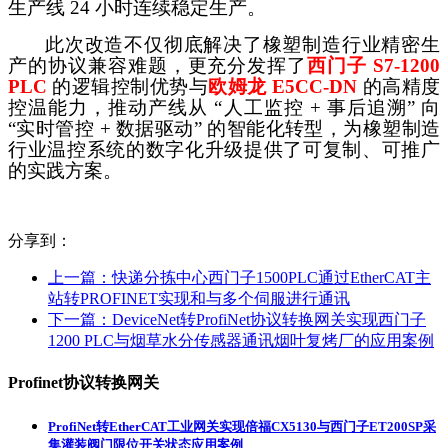
生产线 24 小时连续稳定生产。
此次改造不仅彻底解决了橡塑制造行业精密生
产的协议兼容难题，更充分发挥了
西门子
S7-1200
PLC
的逻辑控制优势与
欧姆龙
E5CC-DN
的高精度
控温能力，推动产线从
“人工监控 + 事后追溯” 向
“实时管控 + 数据驱动” 的智能化转型，为橡塑制造
行业温控系统的数字化升级提供了可复制、可推广
的实践方案。
分享到：
上一篇：
快递分拣中心西门子1500PLC通过EtherCAT主
站转PROFINET实现和与多个伺服进行通讯
下一篇：
DeviceNet转ProfiNet协议转换网关实现西门子
1200 PLC与烟草水分传感器通讯烟叶复烤厂的应用案例
Profinet协议转换网关
ProfiNet转EtherCAT工业网关实现倍福CX5130与西门子ET200SP采
集灌装阀门限位开关状态应用案例