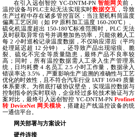
在引入远创智控
YC-DNTM-PN
智能
网关
前，
温控设备与
PLC主站无法实现实时
数据交互
，导致
生产过程中存在诸多管控盲区：当注塑机料筒温度
偏离工艺区间（如
PP 原料加工温度 160-200℃）、
硫化机温度超出 150-180℃标准范围时，PLC 无法
及时获取异常信号并调整加热功率，只能依赖人工
每 2 小时巡检记录温度数据，不仅响应滞后（平均
处理延迟超 12 分钟），还导致产品出现缩痕、脆
裂、硫化不完全等质量隐患，最终产品不良率较
高；同时，所有温控数据需人工录入生产管理系
统，日均耗费 4 名员工 2.5 小时工作量，数据录入
错误率达 3.5%，严重影响生产追溯的准确性与工艺
优化的时效性，且不符合汽车行业 IATF 16949 质量
体系要求。为彻底打破协议壁垒，实现温控数据与
控制指令的实时联动，企业经过多轮技术验证与方
案对比，最终引入远创智控 YC-DNTM-PN
Profinet
转 DeviceNet 网关
模块
，搭建起产线温控设备的统
一通信平台。
网关部署与方案设计
硬件连接