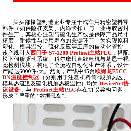
某头部橡塑制造企业专注于汽车用精密塑料零
部件（如保险杠支架、内饰卡扣）与工业橡胶密封
件生产，其核心注塑与硫化生产线是保障产品尺寸
精度、耐候性与使用寿命的关键环节。为实现原料
塑化、模具温控、硫化反应等工序的自动化管控，
该产线引入
西门子
S7-1200 Profinet主站PLC
，搭配
松下伺服驱动系统、科尔摩根直线电机与基恩士视
觉检测模块，构建了全流程自动化生产体系，设计
产能达
6000件/天。然而，产线中45台
欧姆龙
E5CC-
DN温度控制器
（分别用于注塑机料筒
4段加热区、
模具热流道及硫化机加热板温控）均为
DeviceNet协
议设备
，与
Profinet主站PLC
存在协议异构问题，
形成了严重的
“数据孤岛”。