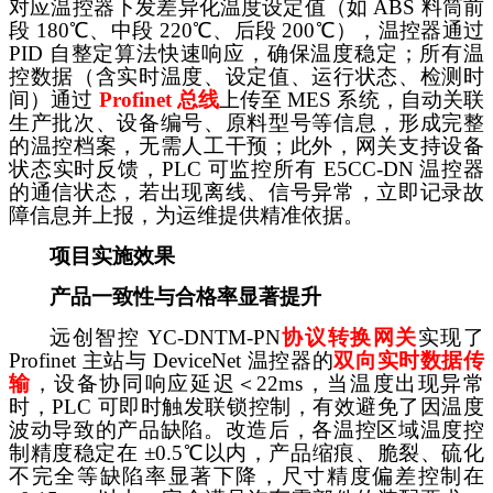
对应温控器下发差异化温度设定值（如 ABS 料筒前
段 180℃、中段 220℃、后段 200℃），温控器通过
PID 自整定算法快速响应，确保温度稳定；所有温
控数据（含实时温度、设定值、运行状态、检测时
间）通过
Profinet 总线
上传至
MES 系统，自动关联
生产批次、设备编号、原料型号等信息，形成完整
的温控档案，无需人工干预；此外，网关支持设备
状态实时反馈，PLC 可监控所有 E5CC-DN 温控器
的通信状态，若出现离线、信号异常，立即记录故
障信息并上报，为运维提供精准依据。
项目实施效果
产品一致性与合格率显著提升
远创智控
YC-DNTM-PN
协议转换
网关
实现了
Profinet 主站与 DeviceNet 温控器的
双向实时数据传
输
，设备协同响应延迟＜
22ms，当温度出现异常
时，PLC 可即时触发联锁控制，有效避免了因温度
波动导致的产品缺陷。改造后，各温控区域温度控
制精度稳定在 ±0.5℃以内，产品缩痕、脆裂、硫化
不完全等缺陷率显著下降，尺寸精度偏差控制在