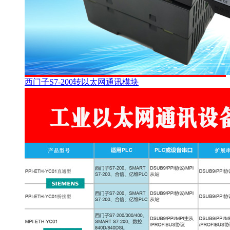
西门子S7-200转以太网通讯模块