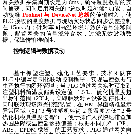
网关数据采集周期设定为 8ms，确保温度数据的实
时捕获，同时启用网关的 “总线时延补偿” 功能，自
动校准
Profinet 与 DeviceNet 总线
的传输时差，使
PLC 接收的温度数据与现场实际状态同步误差控制
在 15ms 内；针对车间高温环境导致的信号漂移问
题，配置网关的信号滤波参数，过滤无效波动数
据，保障传输准确性。
控制逻辑与数据联动
基于橡塑注塑、硫化工艺要求，技术团队在
PLC 中编写定制化联动控制程序，实现温控数据与
生产执行的闭环管理：当 PLC 通过网关实时获取到
注塑机料筒温度偏离设定值 ±1.5℃、硫化机温度超
出标准范围 ±2℃时，立即触发对应设备暂停作业，
同时联动现场声光报警装置，在 HMI 界面精准显示
异常区域（如 “3 号注塑机料筒 2 段温度过低”“2 号
硫化机模具温度过高”），便于操作人员快速排查加
热圈故障或温控器参数偏差；根据不同原料（PP、
ABS、EPDM 橡胶）的工艺要求，PLC 通过网关向