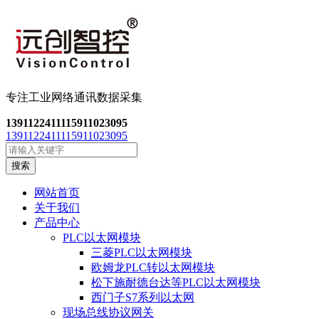
专注工业网络通讯数
据采集
13911224111
15911023095
13911224111
15911023095
搜索
网站首页
关于我们
产品中心
PLC以太网模块
三菱PLC以太网模块
欧姆龙PLC转以太网模块
松下施耐德台达等PLC以太网模块
西门子S7系列以太网
现场总线协议网关