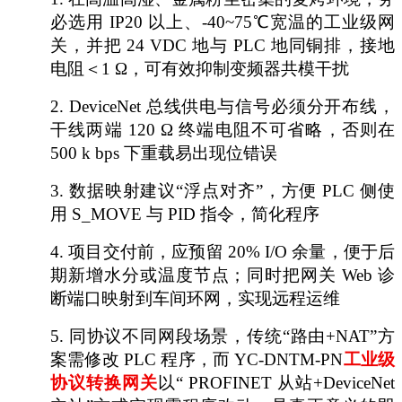
必选用
IP20 以上、-40~75℃宽温的工业级网
关，并把 24 VDC 地与 PLC 地同铜排，接地
电阻＜1 Ω，可有效抑制变频器共模干扰
2.
DeviceNet 总线供电与信号必须分开布线，
干线两端 120 Ω 终端电阻不可省略，否则在
500 k bps 下重载易出现位错误
3.
数据映射建议
“浮点对齐”，方便 PLC 侧使
用 S_MOVE 与 PID 指令，简化程序
4.
项目交付前，应预留
20% I/O 余量，便于后
期新增水分或温度节点；同时把网关 Web 诊
断端口映射到车间环网，实现远程运维
5.
同协议不同网段场景，传统
“路由+NAT”方
案需修改 PLC 程序，而 YC-DNTM-PN
工业级
协议转换网关
以
“ PROFINET 从站+DeviceNet