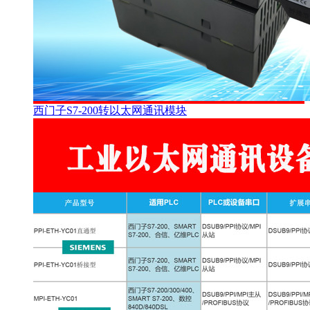
西门子S7-200转以太网通讯模块