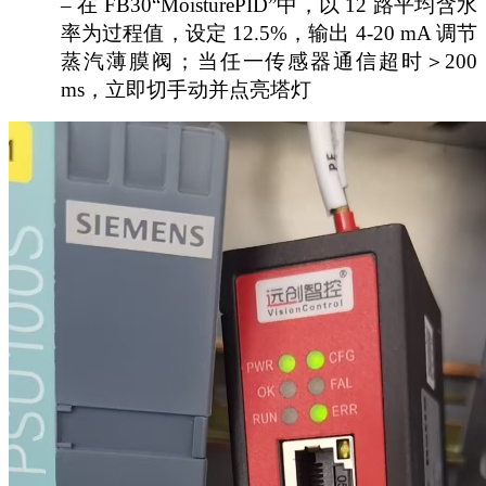
– 在 FB30“MoisturePID”中，以 12 路平均含水
率为过程值，设定 12.5%，输出 4-20 mA 调节
蒸汽薄膜阀；当任一传感器通信超时＞200
ms，立即切手动并点亮塔灯