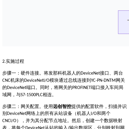
实施过程
2.
步骤一：硬件连接。将发那科机器人的
接口、两台
DeviceNet
机床的
模块通过总线连接到
网关
CNC
DeviceNetI/O
YC-PN-DNTM
的
端口。同时，将网关的
端口接入车间局
DeviceNet
PROFINET
域网，与
相连。
S7-1500PLC
步骤二：网关配置。使用
远创智控
提供的配置软件，扫描并识
别
网络上的所有从站设备（机器人
和两个
DeviceNet
I/O
），并为其分配节点地址。然后，创建一个数据映射
CNCI/O
表，将每个
从站的输入
输出数据区，分别映射到网
DeviceNet
/