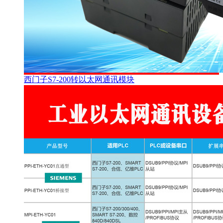
西门子S7-200转以太网通讯模块