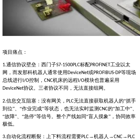
项目痛点：
通信协议壁垒：西门子
标配
工业以太
1.
S7-1500PLC
PROFINET
网，而发那科机器人通常使用
或
等现场
DeviceNet
PROFIBUS-DP
总线进行
控制，
机床的远程
模块也普遍采用
I/O
CNC
I/O
协议。三者协议不同，无法直接组网。
DeviceNet
信息交互阻塞：没有网关，
无法直接获取机器人的“抓手
2.
PLC
到位”、“作业完成”等状态，也无法实时监测
的“加工中”、
CNC
“故障”、“急停”等信号。整个产线如同“盲人摸象”，协同效率
极低。
自动化流程断裂：上下料流程需要
→机器人→
→
3.
PLC
CNC
PLC