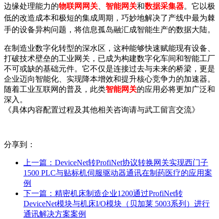
边缘处理能力的
物联网网关
、
智能网关
和
数据采集器
。它以极
低的改造成本和极短的集成周期，巧妙地解决了产线中最为棘
手的设备异构问题，将信息孤岛融汇成智能生产的数据大陆。
在制造业数字化转型的深水区，这种能够快速赋能现有设备、
打破技术壁垒的工业网关，已成为构建数字化车间和智能工厂
不可或缺的基础元件。它不仅是连接过去与未来的桥梁，更是
企业迈向智能化、实现降本增效和提升核心竞争力的加速器。
随着工业互联网的普及，此类
智能网关
的应用必将更加广泛和
深入。
《具体内容配置过程及其他相关咨询请与武工留言交流》
分享到：
上一篇：
DeviceNet转ProfiNet协议转换网关实现西门子
1500 PLC与贴标机伺服驱动器通讯在制药医疗的应用案
例
下一篇：
精密机床制造企业1200通过ProfiNet转
DeviceNet模块与机床I/O模块（贝加莱 5003系列）进行
通讯解决方案案例