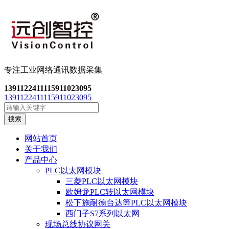
专注工业网络通讯数
据采集
13911224111
15911023095
13911224111
15911023095
搜索
网站首页
关于我们
产品中心
PLC以太网模块
三菱PLC以太网模块
欧姆龙PLC转以太网模块
松下施耐德台达等PLC以太网模块
西门子S7系列以太网
现场总线协议网关