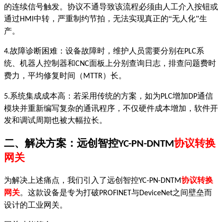
的连续信号触发。协议不通导致该流程必须由人工介入按钮或
通过
中转，严重制约节拍，无法实现真正的“无人化”生
HMI
产。
故障诊断困难：设备故障时，维护人员需要分别在
系
4.
PLC
统、机器人控制器和
面板上分别查询日志，排查问题费时
CNC
费力，平均修复时间（
）长。
MTTR
系统集成成本高：若采用传统的方案，如为
增加
通信
5.
PLC
DP
模块并重新编写复杂的通讯程序，不仅硬件成本增加，软件开
发和调试周期也被大幅拉长。
二、解决方案：远创智控
协议转换
YC-PN-DNTM
网关
为解决上述痛点，我们引入了
远创智控
协议转换
YC-PN-DNTM
网关
。这款设备是专为打破
与
之间壁垒而
PROFINET
DeviceNet
设计的工业网关。