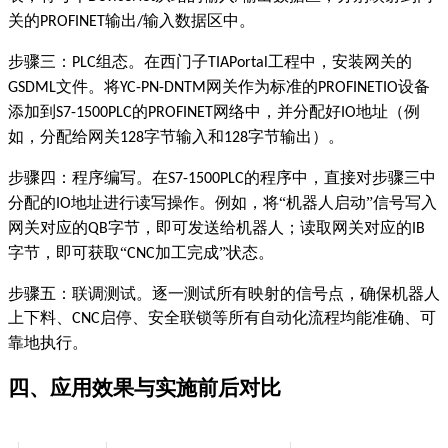
关的
输出
输入数据区中。
PROFINET
/
步骤三：
组态。在西门子
工程中，安装网关的
PLC
TIAPortal
文件。将
网关作为标准的
设备
GSDML
YC-PN-DNTM
PROFINETIO
添加到
的
网络中，并分配好
地址（例
S7-1500PLC
PROFINET
IO
如，分配给网关
字节输入和
字节输出）。
128
128
步骤四：程序编写。在
的程序中，直接对步骤三中
S7-1500PLC
分配的
地址进行读写操作。例如，将“机器人启动”信号写入
IO
网关对应的
字节，即可发送给机器人；读取网关对应的
QB
IB
字节，即可获取“
加工完成”状态。
CNC
步骤五：联调测试。逐一测试所有映射的信号点，确保机器人
上下料、
启停、安全联锁等所有自动化流程均能准确、可
CNC
靠地执行。
四、应用效果与实施前后对比