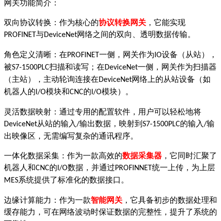
网关功能简介：
双向协议转换：作为核心的
协议转换网关
，它能实现
与
网络之间的双向、透明数据传输。
PROFINET
DeviceNet
角色定义清晰：在
一侧，网关作为
设备（从站），
PROFINET
IO
被
扫描和读写；在
一侧，网关作为扫描器
S7-1500PLC
DeviceNet
（主站），主动轮询连接在
网络上的从站设备（如
DeviceNet
机器人的
模块和
的
模块）。
I/O
CNC
I/O
灵活数据映射：通过专用的配置软件，用户可以轻松地将
从站的输入
输出数据，映射到
的输入
输
DeviceNet
/
S7-1500PLC
/
出映像区，无需编写复杂的通讯程序。
一体化数据采集：作为一款高效的
数据采集器
，它同时汇聚了
机器人和
的
数据，并通过
统一上传，为上层
CNC
I/O
PROFINNET
系统提供了标准化的数据接口。
MES
边缘计算能力：作为一款
智能网关
，它具备初步的数据处理和
缓存能力，可在网络波动时保证数据的完整性，提升了系统的