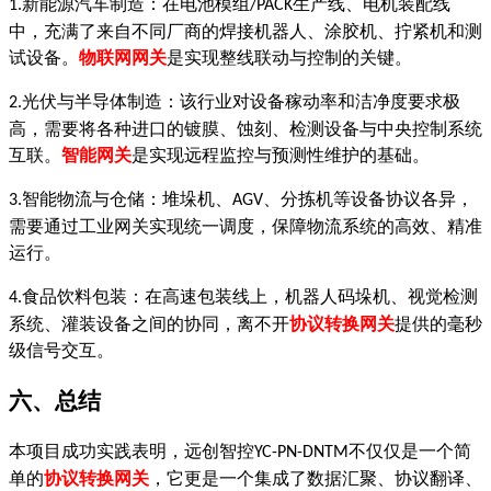
新能源汽车制造：在电池模组
生产线、电机装配线
1.
/PACK
中，充满了来自不同厂商的焊接机器人、涂胶机、拧紧机和测
试设备。
物联网网关
是实现整线联动与控制的关键。
光伏与半导体制造：该行业对设备稼动率和洁净度要求极
2.
高，需要将各种进口的镀膜、蚀刻、检测设备与中央控制系统
互联。
智能网关
是实现远程监控与预测性维护的基础。
智能物流与仓储：堆垛机、
、分拣机等设备协议各异，
3.
AGV
需要通过工业网关实现统一调度，保障物流系统的高效、精准
运行。
食品饮料包装：在高速包装线上，机器人码垛机、视觉检测
4.
系统、灌装设备之间的协同，离不开
协议转换网关
提供的毫秒
级信号交互。
六、总结
本项目成功实践表明，
远创智控
不仅仅是一个简
YC-PN-DNTM
单的
协议转换网关
，它更是一个集成了数据汇聚、协议翻译、