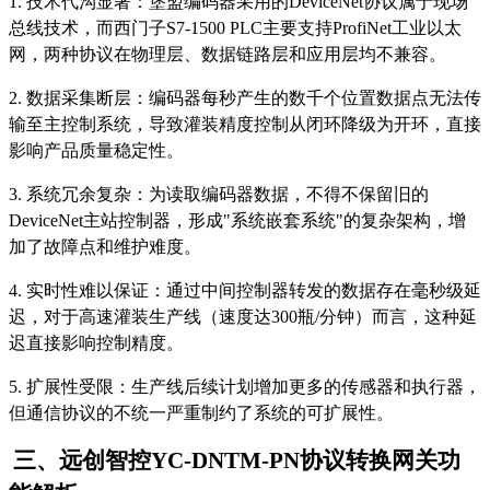
1. 技术代沟显著：堡盟编码器采用的
DeviceNet
协议属于现场
总线技术，而西门子
S7-1500 PLC主要支持
ProfiNet
工业以太
网，两种协议在物理层、数据链路层和应用层均不兼容。
2. 数据采集断层：编码器每秒产生的数千个位置数据点无法传
输至主控制系统，导致灌装精度控制从闭环降级为开环，直接
影响产品质量稳定性。
3. 系统冗余复杂：为读取编码器数据，不得不保留旧的
DeviceNet
主站控制器，形成
"系统嵌套系统"的复杂架构，增
加了故障点和维护难度。
4. 实时性难以保证：通过中间控制器转发的数据存在毫秒级延
迟，对于高速灌装生产线（速度达300瓶/分钟）而言，这种延
迟直接影响控制精度。
5. 扩展性受限：生产线后续计划增加更多的传感器和执行器，
但通信协议的不统一严重制约了系统的可扩展性。
三、远创智控
YC-DNTM-PN协议转换网关功