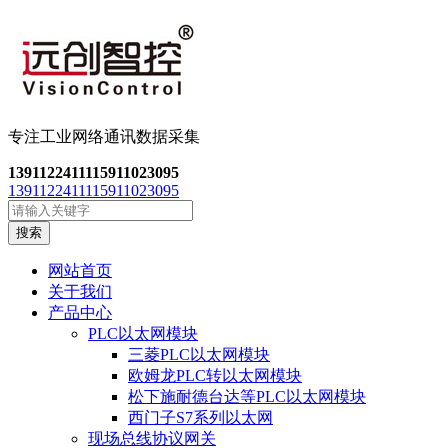
专注工业网络通讯数
据采集
13911224111
15911023095
13911224111
15911023095
搜索
网站首页
关于我们
产品中心
PLC以太网模块
三菱PLC以太网模块
欧姆龙PLC转以太网模块
松下施耐德台达等PLC以太网模块
西门子S7系列以太网
现场总线协议网关