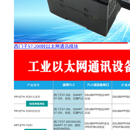
西门子S7-200转以太网通讯模块