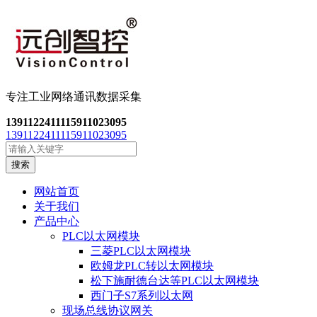
专注工业网络通讯数
据采集
13911224111
15911023095
13911224111
15911023095
搜索
网站首页
关于我们
产品中心
PLC以太网模块
三菱PLC以太网模块
欧姆龙PLC转以太网模块
松下施耐德台达等PLC以太网模块
西门子S7系列以太网
现场总线协议网关