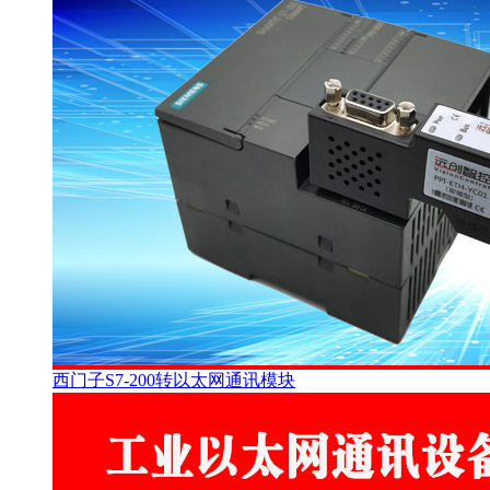
西门子S7-200转以太网通讯模块