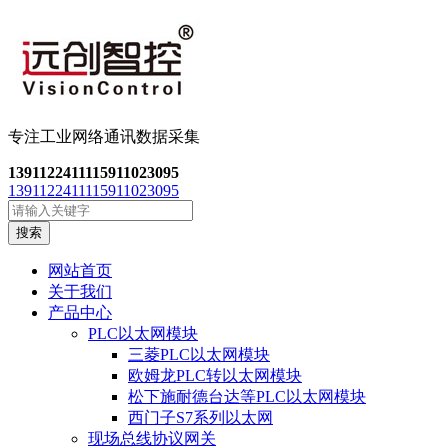
专注工业网络通讯数
据采集
13911224111
15911023095
13911224111
15911023095
搜索
网站首页
关于我们
产品中心
PLC以太网模块
三菱PLC以太网模块
欧姆龙PLC转以太网模块
松下施耐德台达等PLC以太网模块
西门子S7系列以太网
现场总线协议网关