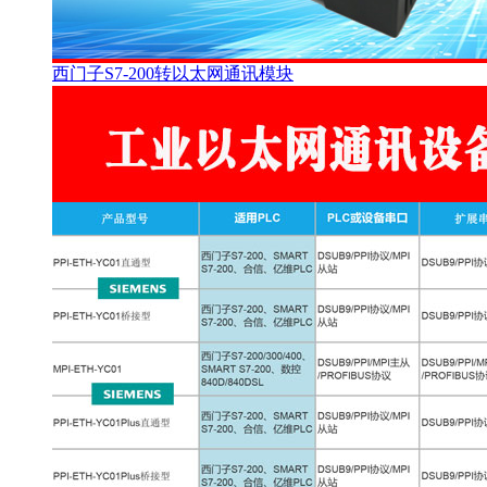
西门子S7-200转以太网通讯模块