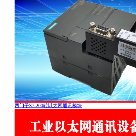
西门子S7-200转以太网通讯模块