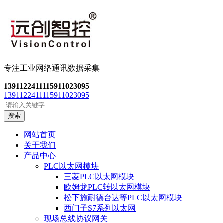
专注工业网络通讯数
据采集
13911224111
15911023095
13911224111
15911023095
搜索
网站首页
关于我们
产品中心
PLC以太网模块
三菱PLC以太网模块
欧姆龙PLC转以太网模块
松下施耐德台达等PLC以太网模块
西门子S7系列以太网
现场总线协议网关