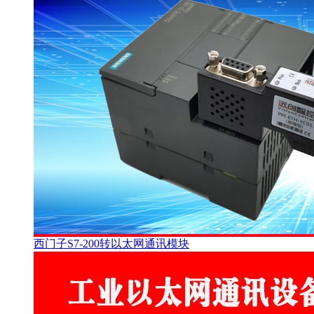
西门子S7-200转以太网通讯模块