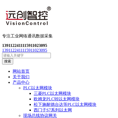
专注工业网络通讯数
据采集
13911224111
15911023095
13911224111
15911023095
搜索
网站首页
关于我们
产品中心
PLC以太网模块
三菱PLC以太网模块
欧姆龙PLC转以太网模块
松下施耐德台达等PLC以太网模块
西门子S7系列以太网
现场总线协议网关